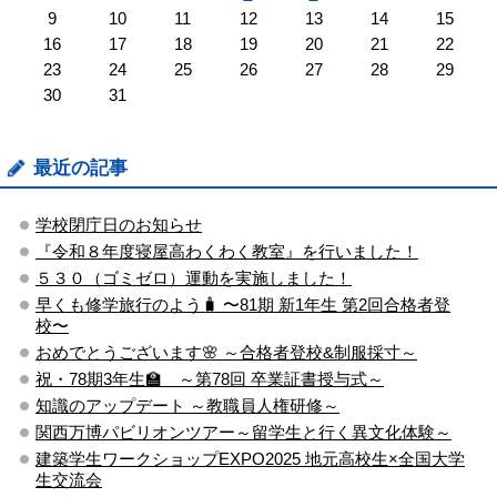
9
10
11
12
13
14
15
16
17
18
19
20
21
22
23
24
25
26
27
28
29
30
31
最近の記事
学校閉庁日のお知らせ
『令和８年度寝屋高わくわく教室』を行いました！
５３０（ゴミゼロ）運動を実施しました！
早くも修学旅行のよう🧳 〜81期 新1年生 第2回合格者登
校〜
おめでとうございます🌸 ～合格者登校&制服採寸～
祝・78期3年生🏫 ～第78回 卒業証書授与式～
知識のアップデート ～教職員人権研修～
関西万博パビリオンツアー～留学生と行く異文化体験～
建築学生ワークショップEXPO2025 地元高校生×全国大学
生交流会