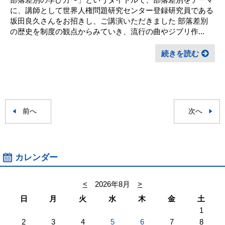
に、講師として世界人権問題研究センター登録研究員である
坂田良久さんをお招きし、ご講演いただきました 部落差別
の歴史を制度の観点からみていき、流行の曲やジブリ作...
続きを読む
前へ
次へ
カレンダー
<
2026年8月
>
日
月
火
水
木
金
土
1
2
3
4
5
6
7
8