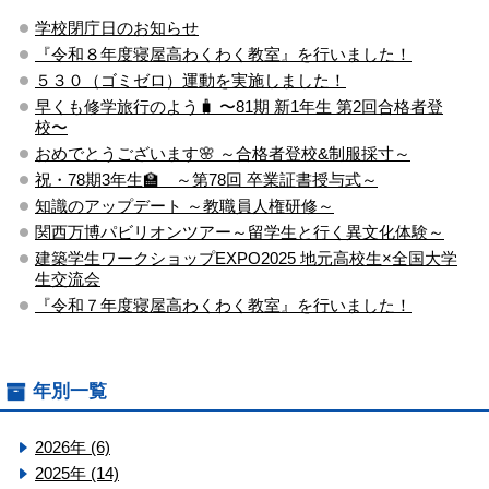
学校閉庁日のお知らせ
『令和８年度寝屋高わくわく教室』を行いました！
５３０（ゴミゼロ）運動を実施しました！
早くも修学旅行のよう🧳 〜81期 新1年生 第2回合格者登
校〜
おめでとうございます🌸 ～合格者登校&制服採寸～
祝・78期3年生🏫 ～第78回 卒業証書授与式～
知識のアップデート ～教職員人権研修～
関西万博パビリオンツアー～留学生と行く異文化体験～
建築学生ワークショップEXPO2025 地元高校生×全国大学
生交流会
『令和７年度寝屋高わくわく教室』を行いました！
年別一覧
2026年 (6)
2025年 (14)