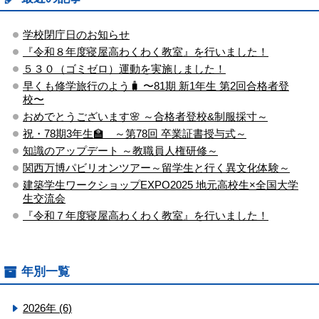
学校閉庁日のお知らせ
『令和８年度寝屋高わくわく教室』を行いました！
５３０（ゴミゼロ）運動を実施しました！
早くも修学旅行のよう🧳 〜81期 新1年生 第2回合格者登
校〜
おめでとうございます🌸 ～合格者登校&制服採寸～
祝・78期3年生🏫 ～第78回 卒業証書授与式～
知識のアップデート ～教職員人権研修～
関西万博パビリオンツアー～留学生と行く異文化体験～
建築学生ワークショップEXPO2025 地元高校生×全国大学
生交流会
『令和７年度寝屋高わくわく教室』を行いました！
年別一覧
2026年 (6)