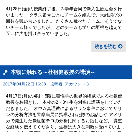
4月28日(金)の授業終了後、３学年合同で新入生歓迎会を行
いました。 クラス番号ごとにチームを組んで、大繩飛びの
回数を競い合いました。 たくさん飛べたチーム、そうでな
いチーム様々でしたが、 どのチームも学年の垣根を越えて
互いに声を掛け合っていました。
続きを読む
本物に触れる～杜祖健教授の講演～
2017年04月22日 16:38
投稿者: アカウント３
4月17日(月)の4限・5限に毒性学の世界的権威である杜祖健
教授をお招きし、 本校の2・3年生を対象に講演をしていた
だきました。 オウム真理教によるサリン事件においてサリ
ンの分析方法を警察当局に指導された際のお話しや アメリ
カで発生した炭疽菌テロの分析に関するお話しなど、 貴重
な経験を伝えてくださり、生徒は大きな刺激を受けていまし