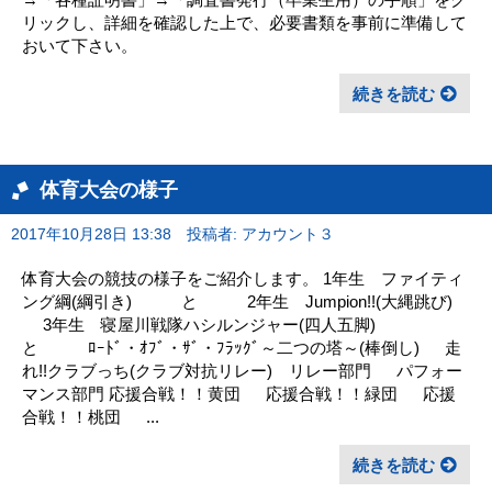
リックし、詳細を確認した上で、必要書類を事前に準備して
おいて下さい。
続きを読む
体育大会の様子
2017年10月28日 13:38
投稿者: アカウント３
体育大会の競技の様子をご紹介します。 1年生 ファイティ
ング綱(綱引き) と 2年生 Jumpion!!(大縄跳び)
3年生 寝屋川戦隊ハシルンジャー(四人五脚)
と ﾛｰﾄﾞ・ｵﾌﾞ・ｻﾞ・ﾌﾗｯｸﾞ～二つの塔～(棒倒し) 走
れ!!クラブっち(クラブ対抗リレー) リレー部門 パフォー
マンス部門 応援合戦！！黄団 応援合戦！！緑団 応援
合戦！！桃団 ...
続きを読む