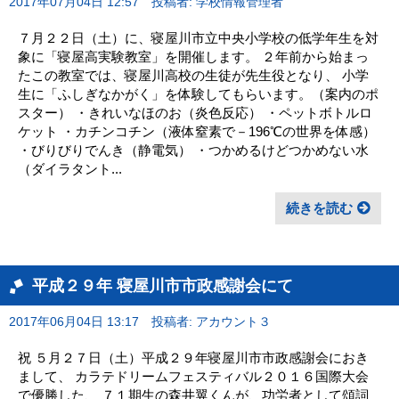
2017年07月04日 12:57
投稿者: 学校情報管理者
７月２２日（土）に、寝屋川市立中央小学校の低学年生を対
象に「寝屋高実験教室」を開催します。 ２年前から始まっ
たこの教室では、寝屋川高校の生徒が先生役となり、 小学
生に「ふしぎなかがく」を体験してもらいます。（案内のポ
スター） ・きれいなほのお（炎色反応） ・ペットボトルロ
ケット ・カチンコチン（液体窒素で－196℃の世界を体感）
・びりびりでんき（静電気） ・つかめるけどつかめない水
（ダイラタント...
続きを読む
平成２９年 寝屋川市市政感謝会にて
2017年06月04日 13:17
投稿者: アカウント３
祝 ５月２７日（土）平成２９年寝屋川市市政感謝会におき
まして、 カラテドリームフェスティバル２０１６国際大会
で優勝した、 ７１期生の森井翼くんが、功労者として頌詞