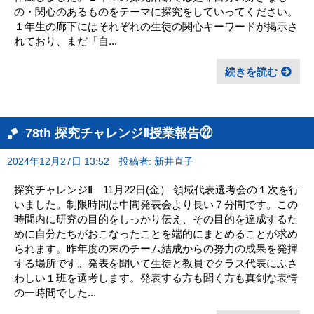
の・関心のあるものをテーマに探究をしていってください。
１年生の廊下にはそれぞれの生徒の関心キーワードが掲示さ
れており、まだ「自...
続きを読む
78th 探究チャレンジⅡ授業報告㉒
2024年12月27日 13:52
投稿者: 新井直子
探究チャレンジⅡ 11月22日(金） 領域代表選考会の１次を行
いました。制限時間は中間発表会より長い７分間です。この
時間内に研究の目的をしっかり伝え、その目的を達成するた
めに自分たちがおこなったことを端的にまとめることが求め
られます。昨年度の末のチーム結成からの努力の成果を発揮
する場所です。発表を聞いて生徒と教員でクラス代表にふさ
わしい１班を選考します。発表する方も聞く方も真剣な表情
の一時間でした...