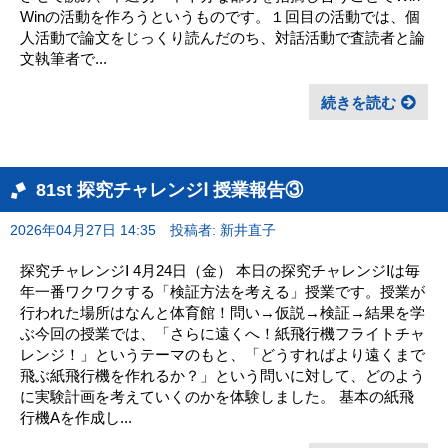
Winの活動を作ろうというものです。１回目の活動では、個
人活動で論文をじっくり読んだのち、対話活動で査読者と論
文執筆者で...
続きを読む
81st 探究チャレンジⅠ 授業報告③
2026年04月27日 14:35
投稿者: 新井直子
探究チャレンジⅠ 4月24日（金） 本日の探究チャレンジⅠは毎
年一番ワクワクする「検証方法を考える」授業です。授業が
行われた場所はなんと体育館！問い→仮説→検証→結果を学
ぶ今回の授業では、「さらに遠くへ！紙飛行機フライトチャ
レンジ！」というテーマのもと、「どうすればより遠くまで
飛ぶ紙飛行機を作れるか？」という問いに対して、どのよう
に実験計画を考えていくのかを体験しました。 基本の紙飛
行機Aを作成し...