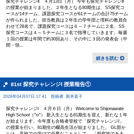
探究チャレンジⅡ ４月13日（月） 今年も探究チャレンジⅡ
の授業が始まりました。２年生となる80期生は、SS探究コ
ースが14チーム、課題探究コースが61チームの合計75チーム
が作られました。担当教員は２年生の学年団と理科の教員合
わせて28名で、課題探究コースは６～７チームに２名、SS
探究コースは４～５チームに３名で指導していきます。毎週
１回の授業は年間で約30回あり、その中に３回の発表会（中
間・領...
続きを読む
81st 探究チャレンジⅠ 授業報告①
2026年04月07日 17:41
投稿者: 新井直子
探究チャレンジⅠ ４月６日（月） Welcome to Shijonawate
High School（^o^） 新入生となる81期生を迎え、新たな１年
が始まります。今年度も合格者登校で「探究チャレンジⅠ」
の授業を行い、81期生の畷高生活が始まりました。 GL部か
らは、高校での学びで必要なこととして 、「探究的である