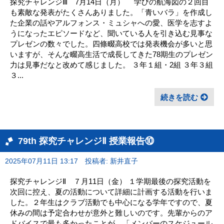
探究チャレンジⅢ 7月14日（月） 学びの航海図の２回目
も素敵な発表がたくさんありました。「青いバラ」を作成し
た企業の話やアルフォンス・ミュシャへの愛、医学を志すよ
うになったエピソードなど、聞いている人を引き込む見事な
プレゼンの数々でした。四條畷高校では発表機会が多いと思
いますが、そんな畷高生活で成長してきた78期生のプレゼン
力は見事だなと改めて感じました。 ３年１組・2組 ３年３組
３...
続きを読む
79th 探究チャレンジⅡ 授業報告⑩
2025年07月11日 13:17
投稿者: 新井直子
探究チャレンジⅡ ７月11日（金） １学期最後の探究活動を
次回に控え、夏の活動について詳細に計画する活動を行いま
した。２年生はクラブ活動でも中心になる学年ですので、夏
休みの間は予定合わせが意外と難しいのです。先輩からのア
ドバイスで最も多かったことが、「メンバーのスケジュール