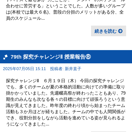
合わせに苦労する」ということでした。人数が多いグループ
は(本校では最大６名)、普段の分担のメリットがある分、全
員のスケジュール...
続きを読む
79th 探究チャレンジⅡ 授業報告⑧
2025年07月05日 15:11
投稿者: 新井直子
探究チャレンジⅡ ６月１９日（木） 今回の探究チャレンジ
でも、多くのチームが夏の本格的活動に向けての準備に取り
掛かかっていました。先週畷高祭が終わったこともあり、79
期生のみんなも次なる各々の目標に向けて頑張ろうという意
識が見えてきました。昨年度の終わり頃から始まったチーム
活動も３か月ほどが経ちました。チームの中でも人間関係が
でき、役割分担をしながら活動を進めている姿が見られるよ
うになってきました...