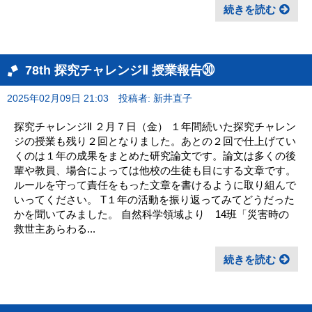
続きを読む
78th 探究チャレンジⅡ 授業報告㉚
2025年02月09日 21:03
投稿者: 新井直子
探究チャレンジⅡ ２月７日（金） １年間続いた探究チャレン
ジの授業も残り２回となりました。あとの２回で仕上げてい
くのは１年の成果をまとめた研究論文です。論文は多くの後
輩や教員、場合によっては他校の生徒も目にする文章です。
ルールを守って責任をもった文章を書けるように取り組んで
いってください。 T１年の活動を振り返ってみてどうだった
かを聞いてみました。 自然科学領域より 14班「災害時の
救世主あらわる...
続きを読む