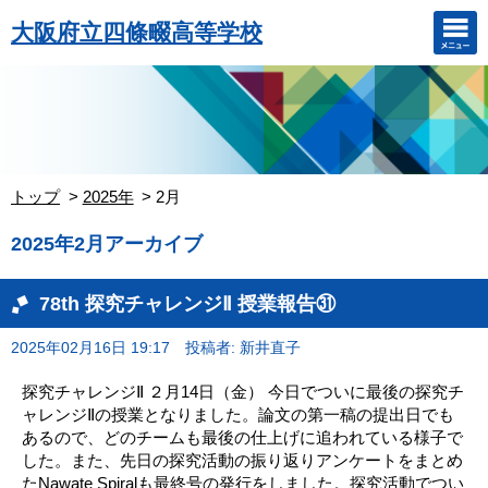
大阪府立四條畷高等学校
トップ
2025年
2月
2025年2月アーカイブ
78th 探究チャレンジⅡ 授業報告㉛
2025年02月16日 19:17
投稿者: 新井直子
探究チャレンジⅡ ２月14日（金） 今日でついに最後の探究チ
ャレンジⅡの授業となりました。論文の第一稿の提出日でも
あるので、どのチームも最後の仕上げに追われている様子で
した。また、先日の探究活動の振り返りアンケートをまとめ
たNawate Spiralも最終号の発行をしました。探究活動でつい