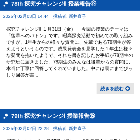
78th 探究チャレンジⅡ 授業報告㉙
2025年02月03日 14:44
投稿者: 新井直子
探究チャレンジⅡ １月31日（金） 今回の授業のテーマは
「後輩へのバトン」です。畷高探究活動で初めての取り組み
ですが、1年生からの様々な質問に、先輩である78期生が答
えようというものです。成果発表会を見学した１年生は様々
な疑問を抱いたようで、それを書き記したお手紙が78期生の
研究班に届きました。78期生のみんなは後輩からの質問に、
本当に丁寧に回答してくれていました。中には裏にまでびっ
しり回答が書...
続きを読む
79th 探究チャレンジⅠ 授業報告⑮
2025年02月02日 22:28
投稿者: 新井直子