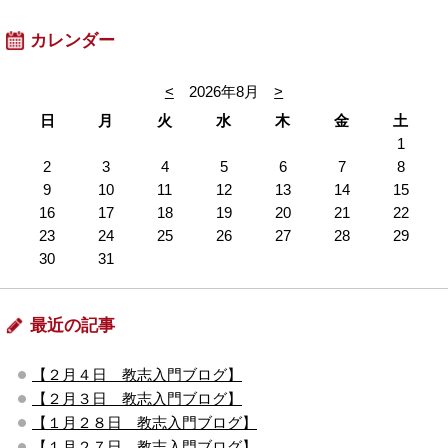
カレンダー
<
2026年8月
>
日
月
火
水
木
金
土
1
2
3
4
5
6
7
8
9
10
11
12
13
14
15
16
17
18
19
20
21
22
23
24
25
26
27
28
29
30
31
最近の記事
【２月４日 教志入門ブログ】
【２月３日 教志入門ブログ】
【１月２８日 教志入門ブログ】
【１月２７日 教志入門ブログ】