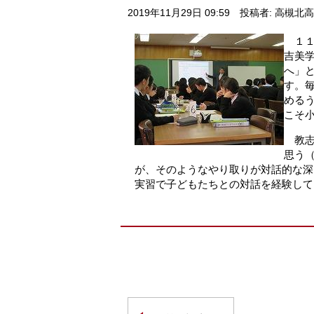
2019年11月29日 09:59
投稿者: 高槻北
１１
吉美
へ」
す。
める
こそ
教志
思う
が、そのようなやり取りが対話的な深
実習で子どもたちとの対話を経験して