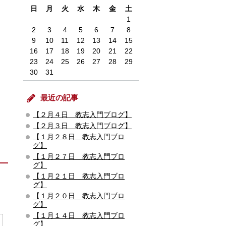
日
月
火
水
木
金
土
1
2
3
4
5
6
7
8
9
10
11
12
13
14
15
16
17
18
19
20
21
22
23
24
25
26
27
28
29
30
31
最近の記事
【２月４日 教志入門ブログ】
【２月３日 教志入門ブログ】
【１月２８日 教志入門ブロ
グ】
【１月２７日 教志入門ブロ
グ】
【１月２１日 教志入門ブロ
グ】
【１月２０日 教志入門ブロ
グ】
【１月１４日 教志入門ブロ
グ】