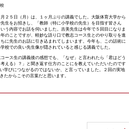
高校
月２５日（月）は、１ヶ月ぶりの講義でした。大阪体育大学から
学先生をお招きし、「教師（特に小学校の先生）を目指す皆さん
という内容でお話を伺いました。吉美先生は今年で５回目になりま
毎年のことですが、軽妙な語り口で教志コース生とのやり取りを進
うちに先生のお話に引き込まれてしまいます。今年も、この話術に
小学校での良い先生像が隠されていると感じる講義でした。
コース生の講義後の感想でも、「なぜ」と言われたら「君はどう
（考える）？」と聞き返す仕方のことにを教えていただいたのです
い学びにつながるのではないか、と言っていました。２回の実地
きたからこその言葉だと思います。