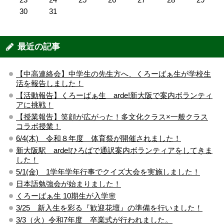
30
31
最近の記事
【中高連絡会】中学生の先生方へ、くろーばぁ生が学校生
活を報告しました！
【活動報告】くろーばぁ生 arde!新大阪で案内ボランティ
アに挑戦！
【授業報告】笑顔が広がった！多文化クラス×一般クラス
コラボ授業！
6/4(木) 令和８年度 体育祭が開催されました！
新大阪駅 arde!ひろばで通訳案内ボランティアをしてきま
した！
5/1(金) 1学年学年行事でクイズ大会を実施しました！
日本語勉強会が始まりました！
くろーばぁ生 10期生が入学🌸
3/25 新入生を彩る『歓迎花壇』の準備を行いました！
3/3（火）令和7年度 卒業式が行われました。