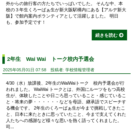
外からの旅行客の方たちでいっぱいでした。 そんな中、本
校の３年生くろーばぁ生が新大阪駅構内にある【アルデ新大
阪】で館内案内ボランティアとして活躍しました。 明日
も、参加予定です！
続きを読む
2年生 Wai Wai トーク校内予選会
2025年05月01日 07:58
投稿者: 学校情報管理者
4/30（水）放課後、2年生のWaiWaiトーク 校内予選会が行
われました。 WaiWai トークとは、外国にルーツをもつ高校
生が、体験したことや日ごろ思っていること・感じているこ
と・将来の夢・・・・・・などを母語、継承語でスピーチす
る機会です。 2年生のくろーばぁ生が今まで挑戦してきたこ
と、日本に来たときに思っていたこと、今まで支えてくれた
人たちへの感謝など様々な思いを熱く語ってくれました。
司...