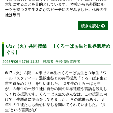
大切にすることを目的としています。 本校からも外国にル
ーツを持つ２年生３名がスピーチにのぞみました。代表の生
徒は毎日...
続きを読む
6/17（火）共同授業 【くろーばぁ生と世界遺産め
ぐり】
2025年06月17日 11:32
投稿者: 学校情報管理者
6/17（火）３限・４限で２年生のくろーばあ生と３年生「ワ
ールドスタディー」選択生徒との共同授業「くろーばぁ生と
世界遺産めぐり」を行いました。 ２年生のくろーばぁ生
が、３年生の一般生徒に自分の国の世界遺産や言語を説明し
てくれる授業です。くろーばぁ生のみんなは、この授業に向
けて一生懸命に準備をしてきました。 その成果もあり、３
年生の生徒たちも熱心に話しを聞いてくれていました。 "共
生"という言葉がぴ...