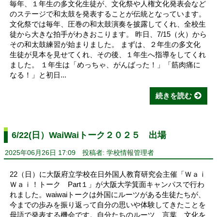
毎年、１年生の多文化生徒が、文化祭や人権文化発表会など
のステージで和太鼓を発表することが伝統となっています。
文化祭では毎年、圧巻の和太鼓演奏を披露してくれ、全校生
徒から大きな拍手がわきおこります。 昨日、7/15（火）から
その和太鼓練習が始まりました。 まずは、２年生の多文化
生徒が見本を見せてくれ、その後、１年生へ指導をしてくれ
ました。 １年生は「めっちゃ、がんばった！」「筋肉痛に
なる！」と初日...
続きを読む
6/22(日）WaiWaiトーク２０２５ 出場
2025年06月26日 17:09
投稿者: 学校情報管理者
22（日）に大阪府立学校在日外国人教育研究会主催「Ｗａｉ
Ｗａｉ！トーク Part１」が大阪大学箕面キャンパスで行わ
れました。waiwaiトークは外国にルーツがある生徒たちが、
今までの歩みを振り返って自分の思いや体験してきたことを
母語で発表する機会です。自分たちのルーツ、言葉、文化を