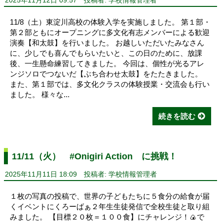
2025年11月12日 09:57
投稿者: 学校情報管理者
11/8（土）東淀川高校の体験入学を実施しました。 第１部・
第２部ともにオープニングに多文化有志メンバーによる歓迎
演奏【和太鼓】を行いました。 お越しいただいたみなさん
に、少しでも喜んでもらいたいと、この日のために、放課
後、一生懸命練習してきました。 今回は、個性が光るアレ
ンジソロでつないだ【ぶち合わせ太鼓】をたたきました。
また、第１部では、多文化クラスの体験授業・交流会も行い
ました。 様々な...
続きを読む
11/11（火） #Onigiri Action に挑戦！
2025年11月11日 18:09
投稿者: 学校情報管理者
１枚の写真の投稿で、世界の子どもたちに５食分の給食が届
くイベントにくろーばぁ２年生生徒発信で全校生徒と取り組
みました。 【目標２０枚＝１００食】にチャレンジ！🍙で