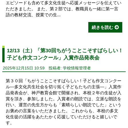
エピソードも含めて多文化生徒へ応援メッセージを伝えてい
ただきました。 また、第２部では、教職員も一緒に第一言
語の教材交流、授業での生...
続きを読む
12/13（土）「第30回ちがうことこそすばらしい！
子ども作文コンクール」入賞作品発表会
2025年12月15日 10:59
投稿者: 学校情報管理者
第３０回「ちがうことこそすばらしい！子ども作文コンクー
ル―多文化共生社会を切り拓く子どもたちの主張―」入賞作
品発表会が、神戸教育会館で開催され、本校２年の生徒が入
賞を頂き、参加しました。入賞者の朗読では、立派な朗読を
行い、運営の先生方からも「素晴らしい朗読でした」という
お褒めの言葉をいただきました。 これからも、本校の多文
化生徒の活躍をあたたかく応援していただけると嬉しいで
す。