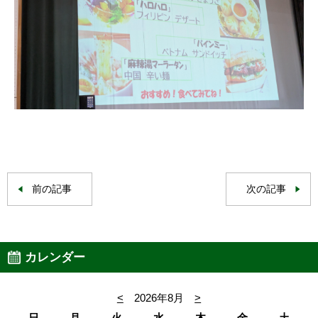
前の記事
次の記事
カレンダー
<
2026年8月
>
日
月
火
水
木
金
土