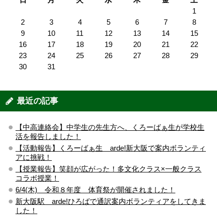
1
2
3
4
5
6
7
8
9
10
11
12
13
14
15
16
17
18
19
20
21
22
23
24
25
26
27
28
29
30
31
最近の記事
【中高連絡会】中学生の先生方へ、くろーばぁ生が学校生
活を報告しました！
【活動報告】くろーばぁ生 arde!新大阪で案内ボランティ
アに挑戦！
【授業報告】笑顔が広がった！多文化クラス×一般クラス
コラボ授業！
6/4(木) 令和８年度 体育祭が開催されました！
新大阪駅 arde!ひろばで通訳案内ボランティアをしてきま
した！