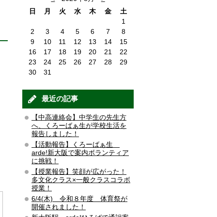
日
月
火
水
木
金
土
1
2
3
4
5
6
7
8
9
10
11
12
13
14
15
16
17
18
19
20
21
22
23
24
25
26
27
28
29
30
31
最近の記事
【中高連絡会】中学生の先生方
へ、くろーばぁ生が学校生活を
報告しました！
【活動報告】くろーばぁ生
arde!新大阪で案内ボランティア
に挑戦！
【授業報告】笑顔が広がった！
多文化クラス×一般クラスコラボ
授業！
6/4(木) 令和８年度 体育祭が
開催されました！