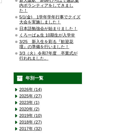
新大阪駅 arde!ひろばで通訳案
内ボランティアをしてきまし
た！
5/1(金) 1学年学年行事でクイズ
大会を実施しました！
日本語勉強会が始まりました！
くろーばぁ生 10期生が入学🌸
3/25 新入生を彩る『歓迎花
壇』の準備を行いました！
3/3（火）令和7年度 卒業式が
行われました。
年別一覧
2026年 (14)
2025年 (27)
2023年 (1)
2020年 (2)
2019年 (10)
2018年 (27)
2017年 (32)