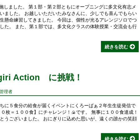
実施しました。 第１部・第２部ともにオープニングに多文化有志メ
いました。 お越しいただいたみなさんに、少しでも喜んでもらい
生懸命練習してきました。 今回は、個性が光るアレンジソロでつ
した。 また、第１部では、多文化クラスの体験授業・交流会も行
続きを読む
iri Action に挑戦！
報管理者
ちに５食分の給食が届くイベントにくろーばぁ２年生生徒発信で
２０枚＝１００食】にチャレンジ！🍙です。 無事に１００食達成！
とうございました。 おにぎりに込めた思いが、遠くの誰かの笑顔
続きを読む