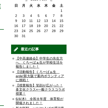
業
日
月
火
水
木
金
土
1
2
3
4
5
6
7
8
9
10
11
12
13
14
15
16
17
18
19
20
21
22
23
24
25
26
27
28
29
30
31
最近の記事
【中高連絡会】中学生の先生方
へ、くろーばぁ生が学校生活を
報告しました！
【活動報告】くろーばぁ生
arde!新大阪で案内ボランティア
に挑戦！
【授業報告】笑顔が広がった！
多文化クラス×一般クラスコラボ
授業！
6/4(木) 令和８年度 体育祭が
開催されました！