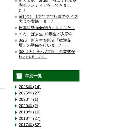
新大阪駅 arde!ひろばで通訳案
内ボランティアをしてきまし
た！
5/1(金) 1学年学年行事でクイズ
大会を実施しました！
日本語勉強会が始まりました！
くろーばぁ生 10期生が入学🌸
3/25 新入生を彩る『歓迎花
壇』の準備を行いました！
3/3（火）令和7年度 卒業式が
行われました。
年別一覧
2026年 (14)
2025年 (27)
2023年 (1)
2020年 (2)
2019年 (10)
2018年 (27)
2017年 (32)