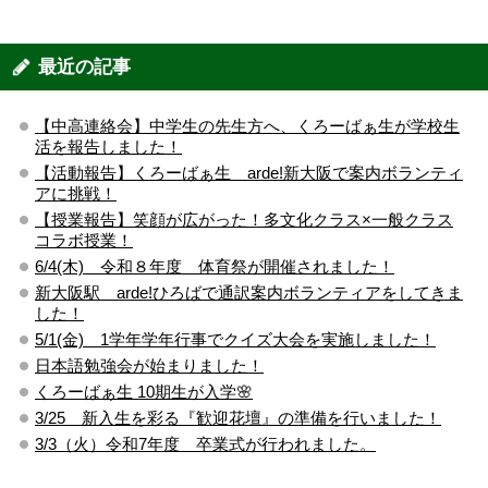
最近の記事
【中高連絡会】中学生の先生方へ、くろーばぁ生が学校生
活を報告しました！
【活動報告】くろーばぁ生 arde!新大阪で案内ボランティ
アに挑戦！
【授業報告】笑顔が広がった！多文化クラス×一般クラス
コラボ授業！
6/4(木) 令和８年度 体育祭が開催されました！
新大阪駅 arde!ひろばで通訳案内ボランティアをしてきま
した！
5/1(金) 1学年学年行事でクイズ大会を実施しました！
日本語勉強会が始まりました！
くろーばぁ生 10期生が入学🌸
3/25 新入生を彩る『歓迎花壇』の準備を行いました！
3/3（火）令和7年度 卒業式が行われました。