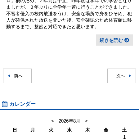
ロナ禍のため、２年前は中止、昨年度は学年での学習となり
ましたが、３年ぶりに全学年一斉に行うことができました。
不審者侵入の校内放送をうけ、安全な場所で身をひそめ、犯
人が確保された放送を聞いた後、安全確認のため体育館に移
動するまで、整然と対応できたと思います。
続きを読む
前へ
次へ
カレンダー
<
2026年8月
>
日
月
火
水
木
金
土
1