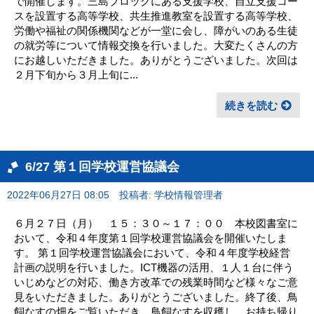
で開催します。三島ブロックにある支援学校、自立支援コー
スを設置する高等学校、共生推進教室を設置する高等学校、
労働や福祉の関係機関などが一堂に会し、障がいのある生徒
の就労等について情報交換を行いました。大変たくさんの方
にお越しいただきました。ありがとうございました。次回は
２月下旬から３月上旬に...
続きを読む
6/27 第１回学校運営協議会
2022年06月27日 08:05
投稿者: 学校情報管理者
６月２７日（月） １５：３０～１７：００ 本校図書室に
おいて、令和４年度第１回学校運営協議会を開催いたしま
す。 第１回学校運営協議会において、令和４年度学校経営
計画の説明を行いました。ICT機器の活用、１人１台に伴う
いじめなどの対応、働き方改革での残業時間など様々なご意
見をいただきました。ありがとうございました。終了後、鳥
飼なすの畑をご覧いただき、鳥飼なすを収穫し、お持ち帰り