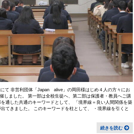
て 非営利団体「Japan alive」の岡田様はじめ４人の方々にお
催しました。 第一部は全校生徒へ、第二部は保護者・教員へご講
部を通した共通のキーワードとして、 「境界線＝良い人間関係を築
が出てきました。 このキーワードを柱として、 ・境界線を引くと
続きを読む