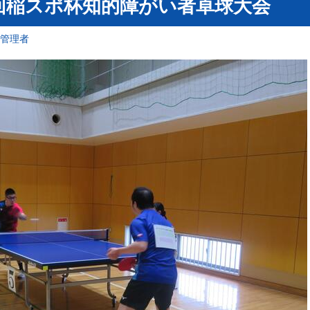
1回稲スポ杯知的障がい者卓球大会
報管理者