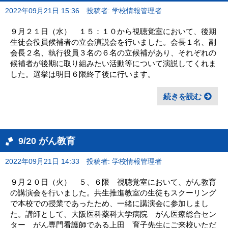
2022年09月21日 15:36
投稿者: 学校情報管理者
９月２１日（水） １５：１０から視聴覚室において、後期
生徒会役員候補者の立会演説会を行いました。会長１名、副
会長２名、執行役員３名の６名の立候補があり、それぞれの
候補者が後期に取り組みたい活動等について演説してくれま
した。選挙は明日６限終了後に行います。
続きを読む
9/20 がん教育
2022年09月21日 14:33
投稿者: 学校情報管理者
９月２０日（火） ５、６限 視聴覚室において、がん教育
の講演会を行いました。共生推進教室の生徒もスクーリング
で本校での授業であったため、一緒に講演会に参加しまし
た。講師として、大阪医科薬科大学病院 がん医療総合セン
ター がん専門看護師である上田 育子先生にご来校いただ