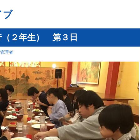
イブ
旅行（２年生） 第３日
報管理者