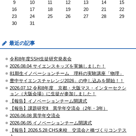
9
10
11
12
13
14
15
16
17
18
19
20
21
22
23
24
25
26
27
28
29
30
31
最近の記事
令和8年度SSH生徒研究発表会
2026.08.04 サイエンスキッズを実施しました！
81期生イノベーションチーム 理科の実験講座「物理」
豊中サイエンスチャレンジ2026」の申し込みを開始！！
2026.07.12 令和8年度 京都・大阪マス・インターセクシ
ョン（大阪会場）に生徒が参加しました！
【報告】イノベーションチーム開講式
【報告】課題研究Ⅱ 異学年交流会（2年・3年）
2026.06.08 異学年交流会
2026.06.05 イノベーションチーム開講式
【報告】2026.5.28 CHS来校 交流会と橋づくりコンテス
ト