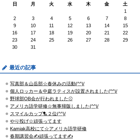
日
月
火
水
木
金
土
1
2
3
4
5
6
7
8
9
10
11
12
13
14
15
16
17
18
19
20
21
22
23
24
25
26
27
28
29
30
31
最近の記事
写真部＆山岳部☆春休みの活動(^^)/
個人ロッカー＆中庭ラティスが設置されました(^^)/
野球部OB会が行われました⚾
アメリカ語学研修☆無事帰阪しました(^^)/
スマイルカップ🏸２位(^^)/
やり投げ☆頑張ってます
Kamiak高校にて☆アメリカ語学研修
春期講習会✍頑張ってます✍