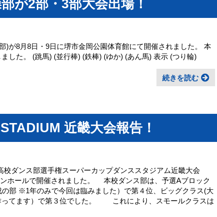
操部が2部・3部大会出場！
部)が8月8日・9日に堺市金岡公園体育館にて開催されました。 本
。 (跳馬) (並行棒) (鉄棒) (ゆか) (あん馬) 表示 (つり輪)
続きを読む
 STADIUM 近畿大会報告！
回日本高校ダンス部選手権スーパーカップダンススタジアム近畿大会
インホールで開催されました。 本校ダンス部は、予選Aブロック
成の部 ※1年のみで今回は臨みました）で第４位、ビッグクラス(大
を作ってます）で第３位でした。 これにより、スモールクラスは