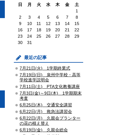
日
月
火
水
木
金
土
1
2
3
4
5
6
7
8
9
10
11
12
13
14
15
16
17
18
19
20
21
22
23
24
25
26
27
28
29
30
31
最近の記事
7月21日(火) 1学期終業式
7月19日(日) 泉州中学校・高等
学校進学説明会
7月11日(土) PTA文化教養講座
7月3日(金)～9日(木) 1学期期末
考査
6月25日(木) 交通安全講習
6月22日(月) 救急法講習会
6月22日(月) 久親会プランター
の花の植え替え
6月19日(金) 久親会総会