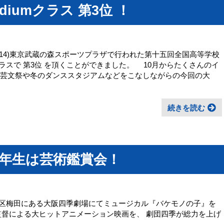
ediumクラス 第3位 ！
1.14)東京武蔵の森スポーツプラザで行われた第十五回全国高等学校
umクラスで 第3位 を頂くことができました。 10月からたくさんのイ
の芸文祭や冬のダンススタジアムなどをこなしながらの今回の大
続きを読む
、1年生は芸術鑑賞会！
大阪市北区梅田にある大阪四季劇場にてミュージカル『バケモノの子』を
監督による大ヒットアニメーション映画を、 劇団四季が総力を上げ