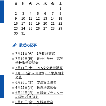
日
月
火
水
木
金
土
1
2
3
4
5
6
7
8
9
10
11
12
13
14
15
16
17
18
19
20
21
22
23
24
25
26
27
28
29
30
31
最近の記事
7月21日(火) 1学期終業式
7月19日(日) 泉州中学校・高等
学校進学説明会
7月11日(土) PTA文化教養講座
7月3日(金)～9日(木) 1学期期末
考査
6月25日(木) 交通安全講習
6月22日(月) 救急法講習会
6月22日(月) 久親会プランター
の花の植え替え
6月19日(金) 久親会総会