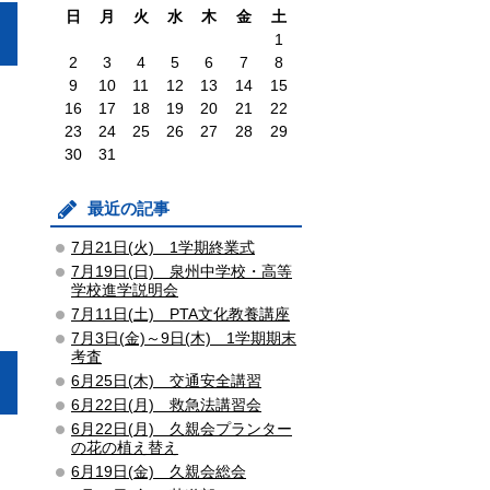
日
月
火
水
木
金
土
1
2
3
4
5
6
7
8
9
10
11
12
13
14
15
16
17
18
19
20
21
22
23
24
25
26
27
28
29
30
31
最近の記事
7月21日(火) 1学期終業式
7月19日(日) 泉州中学校・高等
学校進学説明会
7月11日(土) PTA文化教養講座
7月3日(金)～9日(木) 1学期期末
考査
6月25日(木) 交通安全講習
6月22日(月) 救急法講習会
6月22日(月) 久親会プランター
の花の植え替え
6月19日(金) 久親会総会