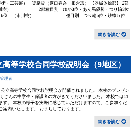
美術・工芸展） 奨励賞（露口春奈 根倉凛） 【器械体操部】 2部
（市川樹） 2部種目別 ゆか3位・あん馬優勝・つり輪3位
総合 6位 （市川樹） 種目別 つり輪5位・鉄棒５位
続きを読む
公立高等学校合同学校説明会（9地区）
報管理者
にて公立高等学校合同学校説明会が開催されました。 本校のプレゼン
くさんの中学生・保護者の方がきてくださいました。 本校では11
します。 本校の様子を実際に感じていただけますので、ご参加くだ
でご案内いたします。 おまちしております。
続きを読む