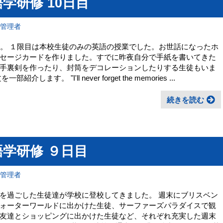
学研修 10日目
報管理者
た。 １限目は本校生徒のみの英語の授業でした。お世話になったホ
セージカードを作りました。すでに昨夜自分で手紙を書いてきた
手裏剣を作ったり、封筒をデコレーションしたりする生徒もいま
。 "I'll never forget the memories ...
続きを読む
学研修 ９日目
報管理者
を過ごした生徒達が学校に登校してきました。 週末にブリスベン
ォーターワールドに出かけた生徒、サーファーズパラダイスで観
友達とショッピングに出かけた生徒など、それぞれ充実した週末