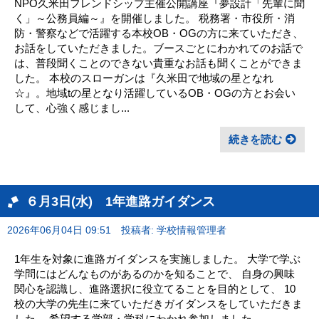
NPO久米田フレンドシップ主催公開講座『夢設計「先輩に聞
く」～公務員編～』を開催しました。 税務署・市役所・消
防・警察などで活躍する本校OB・OGの方に来ていただき、
お話をしていただきました。ブースごとにわかれてのお話で
は、普段聞くことのできない貴重なお話も聞くことができま
した。 本校のスローガンは『久米田で地域の星となれ
☆』。地域tの星となり活躍しているOB・OGの方とお会い
して、心強く感じまし...
続きを読む
６月3日(水) 1年進路ガイダンス
2026年06月04日 09:51
投稿者: 学校情報管理者
1年生を対象に進路ガイダンスを実施しました。 大学で学ぶ
学問にはどんなものがあるのかを知ることで、 自身の興味
関心を認識し、進路選択に役立てることを目的として、 10
校の大学の先生に来ていただきガイダンスをしていただきま
した。 希望する学部・学科にわかれ参加しました。