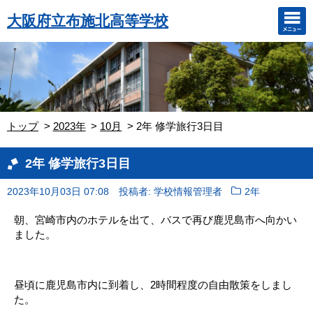
大阪府立布施北高等学校
トップ
2023年
10月
2年 修学旅行3日目
2年 修学旅行3日目
2023年10月03日 07:08
投稿者: 学校情報管理者
2年
朝、宮崎市内のホテルを出て、バスで再び鹿児島市へ向かい
ました。
昼頃に鹿児島市内に到着し、2時間程度の自由散策をしまし
た。