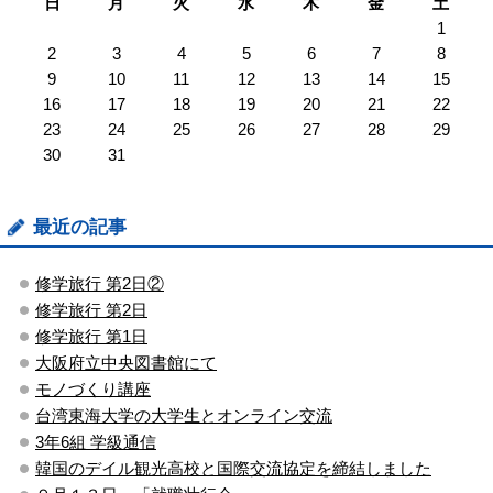
日
月
火
水
木
金
土
1
2
3
4
5
6
7
8
9
10
11
12
13
14
15
16
17
18
19
20
21
22
23
24
25
26
27
28
29
30
31
最近の記事
修学旅行 第2日②
修学旅行 第2日
修学旅行 第1日
大阪府立中央図書館にて
モノづくり講座
台湾東海大学の大学生とオンライン交流
3年6組 学級通信
韓国のデイル観光高校と国際交流協定を締結しました