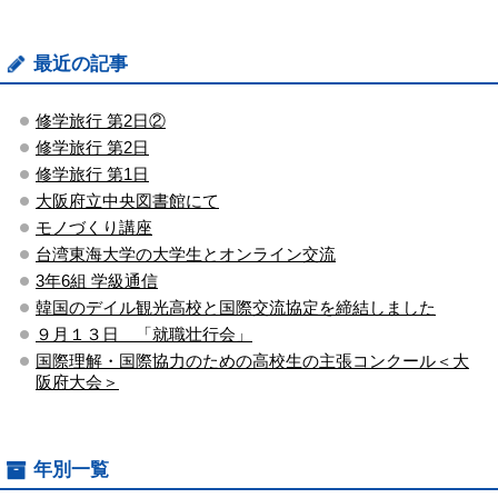
最近の記事
修学旅行 第2日②
修学旅行 第2日
修学旅行 第1日
大阪府立中央図書館にて
モノづくり講座
台湾東海大学の大学生とオンライン交流
3年6組 学級通信
韓国のデイル観光高校と国際交流協定を締結しました
９月１３日 「就職壮行会」
国際理解・国際協力のための高校生の主張コンクール＜大
阪府大会＞
年別一覧