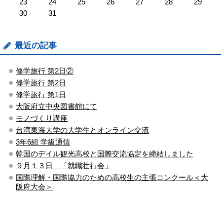
23
24
25
26
27
28
29
30
31
最近の記事
修学旅行 第2日②
修学旅行 第2日
修学旅行 第1日
大阪府立中央図書館にて
モノづくり講座
台湾東海大学の大学生とオンライン交流
3年6組 学級通信
韓国のデイル観光高校と国際交流協定を締結しました
９月１３日 「就職壮行会」
国際理解・国際協力のための高校生の主張コンクール＜大
阪府大会＞