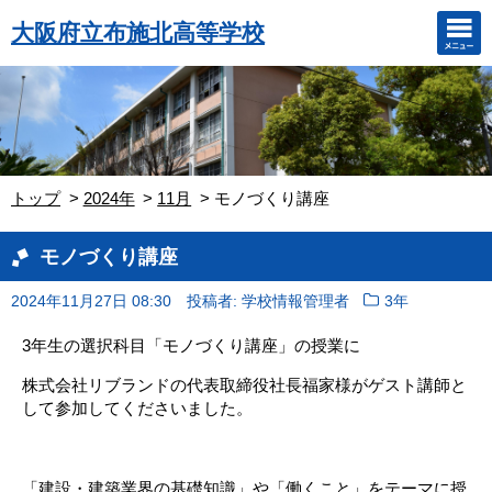
大阪府立布施北高等学校
トップ
2024年
11月
モノづくり講座
モノづくり講座
2024年11月27日 08:30
投稿者: 学校情報管理者
3年
3年生の選択科目「モノづくり講座」の授業に
株式会社リブランドの代表取締役社長福家様がゲスト講師と
して参加してくださいました。
「建設・建築業界の基礎知識」や「働くこと」をテーマに授