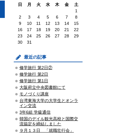
日
月
火
水
木
金
土
1
2
3
4
5
6
7
8
9
10
11
12
13
14
15
16
17
18
19
20
21
22
23
24
25
26
27
28
29
30
31
最近の記事
修学旅行 第2日②
修学旅行 第2日
修学旅行 第1日
大阪府立中央図書館にて
モノづくり講座
台湾東海大学の大学生とオンラ
イン交流
3年6組 学級通信
韓国のデイル観光高校と国際交
流協定を締結しました
９月１３日 「就職壮行会」