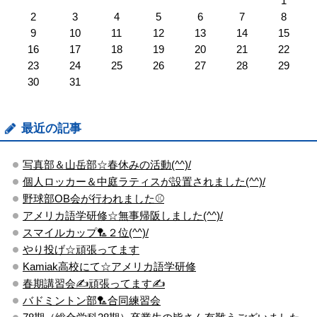
1
2
3
4
5
6
7
8
9
10
11
12
13
14
15
16
17
18
19
20
21
22
23
24
25
26
27
28
29
30
31
最近の記事
写真部＆山岳部☆春休みの活動(^^)/
個人ロッカー＆中庭ラティスが設置されました(^^)/
野球部OB会が行われました⚾
アメリカ語学研修☆無事帰阪しました(^^)/
スマイルカップ🏸２位(^^)/
やり投げ☆頑張ってます
Kamiak高校にて☆アメリカ語学研修
春期講習会✍頑張ってます✍
バドミントン部🏸合同練習会