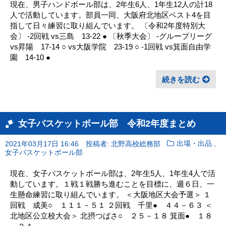
現在、男子ハンドボール部は、2年生6人、1年生12人の計18
人で活動しています。部員一同、大阪府北地区ベスト4を目
指して日々練習に取り組んでいます。 〔令和2年度特別大
会〕 -2回戦 vs三島 13-22 ● 〔秋季大会〕 -グループリーグ
vs昇陽 17-14 ○ vs大阪学院 23-19 ○ -1回戦 vs箕面自由学
園 14-10 ●
続きを読む
女子バスケットボール部 令和2年度まとめ
,
2021年03月17日 16:46
投稿者: 北野高校総務部
出場・出品
女子バスケットボール部
現在、女子バスケットボール部は、2年生5人、1年生4人で活
動しています。１戦１戦勝ち進むことを目標に、週６日、一
生懸命練習に取り組んでいます。 ＜大阪地区大会予選＞ １
回戦 成美○ １１１－５１ ２回戦 千里● ４４－６３ ＜
北地区公立校大会＞ 北摂つばさ○ ２５－１８ 箕面● １８