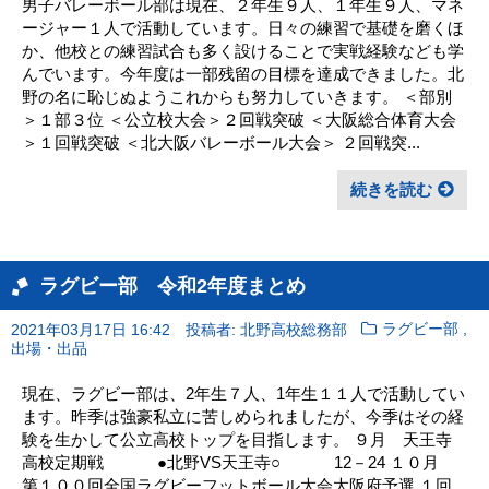
男子バレーボール部は現在、２年生９人、１年生９人、マネ
ージャー１人で活動しています。日々の練習で基礎を磨くほ
か、他校との練習試合も多く設けることで実戦経験なども学
んでいます。今年度は一部残留の目標を達成できました。北
野の名に恥じぬようこれからも努力していきます。 ＜部別
＞１部３位 ＜公立校大会＞２回戦突破 ＜大阪総合体育大会
＞１回戦突破 ＜北大阪バレーボール大会＞ ２回戦突...
続きを読む
ラグビー部 令和2年度まとめ
,
2021年03月17日 16:42
投稿者: 北野高校総務部
ラグビー部
出場・出品
現在、ラグビー部は、2年生７人、1年生１１人で活動してい
ます。昨季は強豪私立に苦しめられましたが、今季はその経
験を生かして公立高校トップを目指します。 ９月 天王寺
高校定期戦 ●北野VS天王寺○ 12－24 １０月
第１００回全国ラグビーフットボール大会大阪府予選 １回