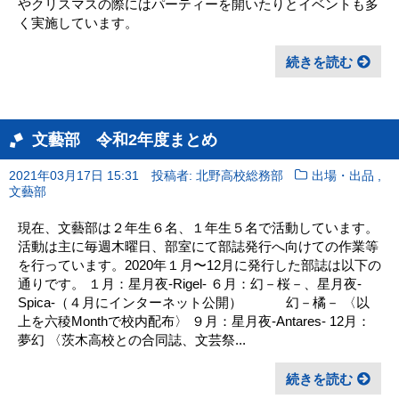
やクリスマスの際にはパーティーを開いたりとイベントも多
く実施しています。
続きを読む
文藝部 令和2年度まとめ
,
2021年03月17日 15:31
投稿者: 北野高校総務部
出場・出品
文藝部
現在、文藝部は２年生６名、１年生５名で活動しています。
活動は主に毎週木曜日、部室にて部誌発行へ向けての作業等
を行っています。2020年１月〜12月に発行した部誌は以下の
通りです。 １月：星月夜-Rigel- ６月：幻－桜－、星月夜-
Spica-（４月にインターネット公開） 幻－橘－ 〈以
上を六稜Monthで校内配布〉 ９月：星月夜-Antares- 12月：
夢幻 〈茨木高校との合同誌、文芸祭...
続きを読む