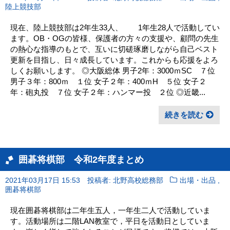
陸上競技部
現在、陸上競技部は2年生33人、 1年生28人で活動してい
ます。OB・OGの皆様、保護者の方々の支援や、顧問の先生
の熱心な指導のもとで、互いに切磋琢磨しながら自己ベスト
更新を目指し、日々成長しています。これからも応援をよろ
しくお願いします。 ◎大阪総体 男子2年：3000ｍSC ７位
男子３年：800ｍ １位 女子２年：400ｍH ５位 女子２
年：砲丸投 ７位 女子２年：ハンマー投 ２位 ◎近畿...
続きを読む
囲碁将棋部 令和2年度まとめ
,
2021年03月17日 15:53
投稿者: 北野高校総務部
出場・出品
囲碁将棋部
現在囲碁将棋部は二年生五人，一年生二人で活動していま
す。活動場所は二階LAN教室で，平日を活動日としていま