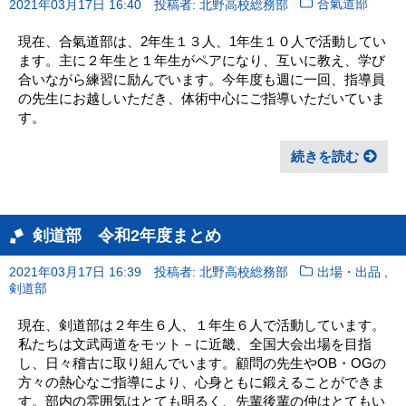
2021年03月17日 16:40
投稿者: 北野高校総務部
合氣道部
現在、合氣道部は、2年生１３人、1年生１０人で活動してい
ます。主に２年生と１年生がペアになり、互いに教え、学び
合いながら練習に励んでいます。今年度も週に一回、指導員
の先生にお越しいただき、体術中心にご指導いただいていま
す。
続きを読む
剣道部 令和2年度まとめ
,
2021年03月17日 16:39
投稿者: 北野高校総務部
出場・出品
剣道部
現在、剣道部は２年生６人、１年生６人で活動しています。
私たちは文武両道をモット－に近畿、全国大会出場を目指
し、日々稽古に取り組んでいます。顧問の先生やOB・OGの
方々の熱心なご指導により、心身ともに鍛えることができま
す。部内の雰囲気はとても明るく、先輩後輩の仲はとてもい