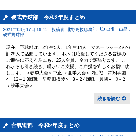
硬式野球部 令和2年度まとめ
,
2021年03月17日 16:41
投稿者: 北野高校総務部
出場・出品
硬式野球部
現在、野球部は、2年生9人、1年生14人、マネージャー2人の
計25人で活動しています。 我々は応援してくださる皆様の
ご期待に応える為にも、25人全員、全力で頑張ります。 こ
れからも引き続き、暖かいご支援、ご声援を宜しくお願い致
します。 ＜春季大会＞中止 ＜夏季大会＞ 2回戦 常翔学園
○ 12－1 3回戦 早稲田摂陵○ 3－2 4回戦 興國● 0－2
＜秋季大会＞...
続きを読む
合氣道部 令和2年度まとめ