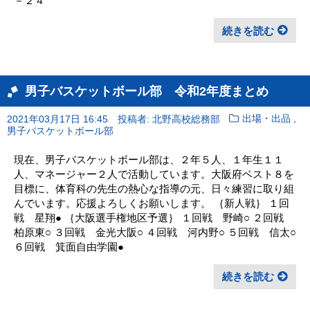
－２４
続きを読む
男子バスケットボール部 令和2年度まとめ
,
2021年03月17日 16:45
投稿者: 北野高校総務部
出場・出品
男子バスケットボール部
現在、男子バスケットボール部は、２年５人、１年生１１
人、マネージャー２人で活動しています。大阪府ベスト８を
目標に、体育科の先生の熱心な指導の元、日々練習に取り組
んでいます。応援よろしくお願いします。 ｛新人戦｝ １回
戦 星翔● ｛大阪選手権地区予選｝ １回戦 野崎○ ２回戦
柏原東○ ３回戦 金光大阪○ ４回戦 河内野○ ５回戦 信太○
６回戦 箕面自由学園●
続きを読む