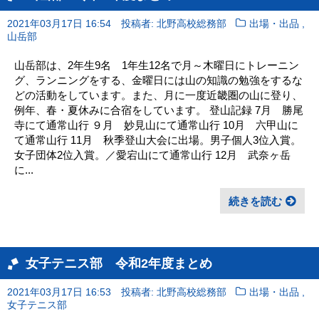
,
2021年03月17日 16:54
投稿者: 北野高校総務部
出場・出品
山岳部
山岳部は、2年生9名 1年生12名で月～木曜日にトレーニン
グ、ランニングをする、金曜日には山の知識の勉強をするな
どの活動をしています。また、月に一度近畿圏の山に登り、
例年、春・夏休みに合宿をしています。 登山記録 7月 勝尾
寺にて通常山行 ９月 妙見山にて通常山行 10月 六甲山に
て通常山行 11月 秋季登山大会に出場。男子個人3位入賞。
女子団体2位入賞。／愛宕山にて通常山行 12月 武奈ヶ岳
に...
続きを読む
女子テニス部 令和2年度まとめ
,
2021年03月17日 16:53
投稿者: 北野高校総務部
出場・出品
女子テニス部