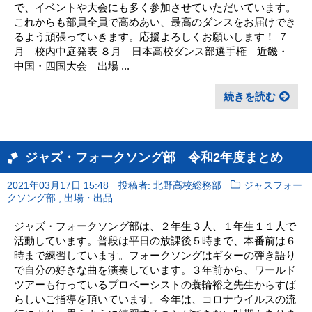
で、イベントや大会にも多く参加させていただいています。
これからも部員全員で高めあい、最高のダンスをお届けでき
るよう頑張っていきます。応援よろしくお願いします！ ７
月 校内中庭発表 ８月 日本高校ダンス部選手権 近畿・
中国・四国大会 出場 ...
続きを読む
ジャズ・フォークソング部 令和2年度まとめ
2021年03月17日 15:48
投稿者: 北野高校総務部
ジャスフォー
,
クソング部
出場・出品
ジャズ・フォークソング部は、２年生３人、１年生１１人で
活動しています。普段は平日の放課後５時まで、本番前は６
時まで練習しています。フォークソングはギターの弾き語り
で自分の好きな曲を演奏しています。３年前から、ワールド
ツアーも行っているプロベーシストの蓑輪裕之先生からすば
らしいご指導を頂いています。今年は、コロナウイルスの流