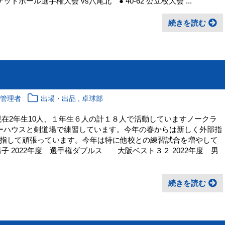
ボール選手権大会 vs八尾北 ● 40-62 公立校大会 ...
続きを読む
,
報管理者
出場・出品
卓球部
現在2年生10人、１年生６人の計１８人で活動していますノークラ
ーハウスと剣道場で練習しています。今年の春からは新しく外部指
指して頑張っています。今年は特に他校との練習試合を増やして
子 2022年度 選手権ダブルス 大阪ベスト３２ 2022年度 男
続きを読む