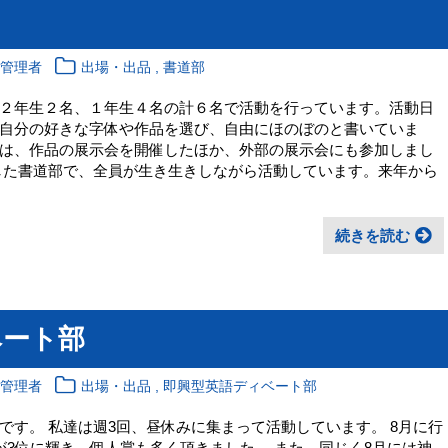
,
報管理者
出場・出品
書道部
２年生２名、１年生４名の計６名で活動を行っています。活動日
自分の好きな字体や作品を選び、自由にほのぼのと書いていま
は、作品の展示会を開催したほか、外部の展示会にも参加しまし
した書道部で、全員が生き生きしながら活動しています。来年から
続きを読む
ベート部
,
報管理者
出場・出品
即興型英語ディベート部
です。 私達は週3回、昼休みに集まって活動しています。 8月に行
が3位に輝き、個人賞も多く頂きました。 また、同じく8月には神