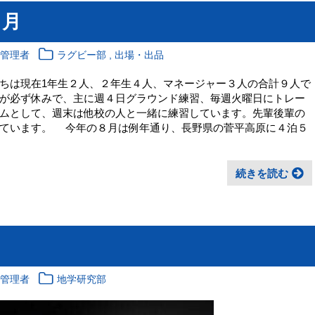
２月
,
報管理者
ラグビー部
出場・出品
ちは現在1年生２人、２年生４人、マネージャー３人の合計９人で
が必ず休みで、主に週４日グラウンド練習、毎週火曜日にトレー
ムとして、週末は他校の人と一緒に練習しています。先輩後輩の
しています。 今年の８月は例年通り、長野県の菅平高原に４泊５
続きを読む
月
報管理者
地学研究部