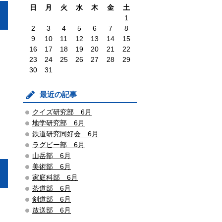
日
月
火
水
木
金
土
1
2
3
4
5
6
7
8
9
10
11
12
13
14
15
16
17
18
19
20
21
22
23
24
25
26
27
28
29
30
31
最近の記事
クイズ研究部 6月
地学研究部 6月
鉄道研究同好会 6月
ラグビー部 6月
山岳部 6月
美術部 6月
家庭科部 6月
茶道部 6月
剣道部 6月
放送部 6月