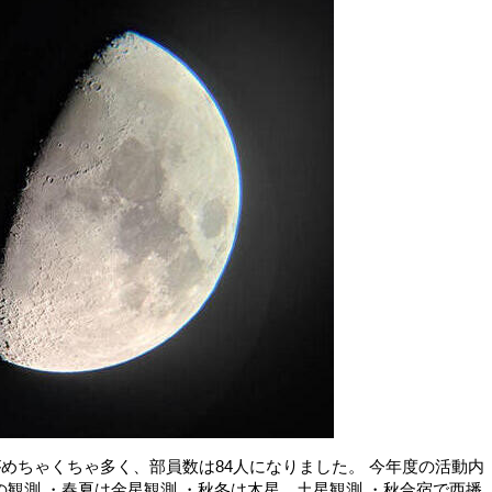
がめちゃくちゃ多く、部員数は84人になりました。 今年度の活動内
の観測 ・春夏は金星観測 ・秋冬は木星、土星観測 ・秋合宿で西播