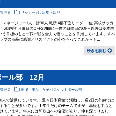
月
,
報管理者
サッカー部
出場・出品
マネージャー1人 計36人 戦績 4部下位リーグ 1位 高校サッカ
-4 活動内容 月曜日のOFF2週間に一度の日曜日のOFF 以外は基本的
という目標のもと一戦一戦を全力で勝つことを目指しています。すべ
ラブの備品に感謝とリスペクトの心をもってこれからも...
続きを読む
ール部 12月
,
報管理者
出場・出品
女子バスケットボール部
0人で活動しています。 週４日体育館で活動し、週2日の外練では
することが多いです。１年生だけのチームですが、基礎を中心と
けています。年末には和歌山への合宿があり、仲も深まりまし