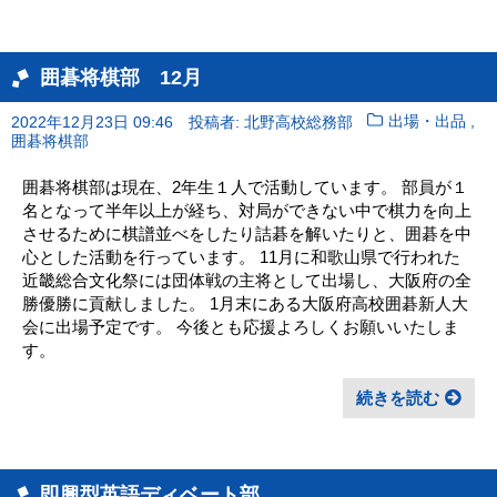
囲碁将棋部 12月
,
2022年12月23日 09:46
投稿者: 北野高校総務部
出場・出品
囲碁将棋部
囲碁将棋部は現在、2年生１人で活動しています。 部員が１
名となって半年以上が経ち、対局ができない中で棋力を向上
させるために棋譜並べをしたり詰碁を解いたりと、囲碁を中
心とした活動を行っています。 11月に和歌山県で行われた
近畿総合文化祭には団体戦の主将として出場し、大阪府の全
勝優勝に貢献しました。 1月末にある大阪府高校囲碁新人大
会に出場予定です。 今後とも応援よろしくお願いいたしま
す。
続きを読む
即興型英語ディベート部