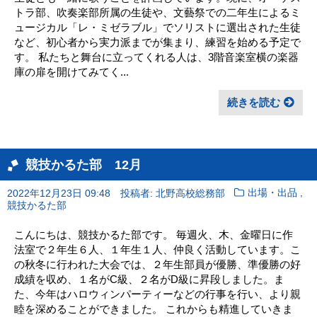
トラ部、吹奏楽部所属の生徒や、文藝祭での二年生によるミ
ュージカル「レ・ミゼラブル」でソリストに選出された生徒
など、初心者から実力派までが集まり、練習を始める予定で
す。 私たちと舞台に立ってくれる人は、3階音楽室横の楽器
庫の扉を開けてみてく...
続きを読む
競技かるた部 12月
,
2022年12月23日 09:48
投稿者: 北野高校総務部
出場・出品
競技かるた部
こんにちは、競技かるた部です。 毎週火、木、金曜日に作
法室で２年生６人、１年生１人、仲良く活動しています。こ
の秋冬に行われた大会では、２年生部員が優勝、準優勝の好
成績を収め、１名がC級、２名がD級に昇段しました。ま
た、今年はハロウィンパーティーなどの行事を行い、より親
睦を深めることができました。 これからも精進していきま