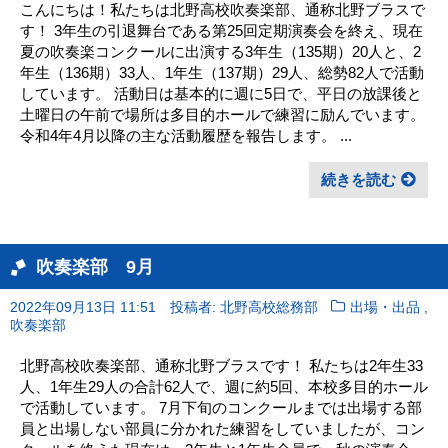
こんにちは！私たちは北野高校吹奏楽部、通称北野ブラスで
す！ 3年生の引退舞台である第25回定期演奏会を終え、現在
夏の吹奏楽コンクールに出演する3年生（135期）20人と、2
年生（136期）33人、1年生（137期）29人、総勢82人で活動
しています。 活動日は基本的に週に5日で、平日の放課後と
土曜日の午前で場所は多目的ホールで練習に励んでいます。
令和4年4月以降の主な活動履歴を報告します。 ...
続きを読む
吹奏楽部 9月
,
2022年09月13日 11:51
投稿者: 北野高校総務部
出場・出品
吹奏楽部
北野高校吹奏楽部、通称北野ブラスです！ 私たちは2年生33
人、1年生29人の合計62人で、週に約5回、本校多目的ホール
で活動しています。 7月下旬のコンクールまでは出場する部
員と出場しない部員に分かれた練習をしていましたが、コン