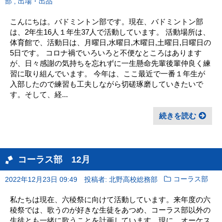
,
部
出場・出品
こんにちは。バドミントン部です。現在、バドミントン部
は、2年生16人１年生37人で活動しています。 活動場所は、
体育館で、活動日は、月曜日,水曜日,木曜日,土曜日,日曜日の
5日です。 コロナ禍でいろいろと不便なところはあります
が、日々感謝の気持ちを忘れずに一生懸命先輩後輩仲良く練
習に取り組んでいます。 今年は、ここ最近で一番１年生が
入部したので練習も工夫しながら切磋琢磨していきたいで
す。そして、経...
続きを読む
コーラス部 12月
2022年12月23日 09:49
投稿者: 北野高校総務部
コーラス部
私たちは現在、六稜祭に向けて活動しています。来年度の六
稜祭では、歌うのが好きな生徒をあつめ、コーラス部以外の
生徒とも一緒に歌うことを計画しています。現に、オーケス