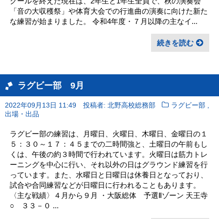
クールを終えた現在は、2年生と1年生全員で、秋の演奏会
「音の大収穫祭」や体育大会での行進曲の演奏に向けた新た
な練習が始まりました。 令和4年度・７月以降の主なイ...
続きを読む
ラグビー部 9月
,
2022年09月13日 11:49
投稿者: 北野高校総務部
ラグビー部
出場・出品
ラグビー部の練習は、月曜日、火曜日、木曜日、金曜日の１
５：３０～１７：４５までの二時間強と、土曜日の午前もし
くは、午後の約３時間で行われています。火曜日は筋力トレ
ーニングを中心に行い、それ以外の日はグラウンド練習を行
っています。また、水曜日と日曜日は休養日となっており、
試合や合同練習などが日曜日に行われることもあります。
〈主な戦績〉４月から９月 ・大阪総体 予選Ⅱゾーン 天王寺
○ ３３－０ ...