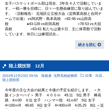
女子バスケットボール部は現在、2年生４人で活動していま
す。一戦一勝を目標に、日々一生懸命練習に取り組んでいま
す。 〈活動報告〉 北地区公立校大会（淀商業高校と合同チ
ームで出場） vs阿武野・島本高校 ○82-46 vs山田高
校 ●43-128 vs吹田高校 ○78-53 vs大冠
高校 ○63-61 私たちは週６日、主に体育館で活動
しています。休日には練習試合...
続きを読む
陸上競技部 12月
,
2022年12月23日 09:56
投稿者: 北野高校総務部
出場・出品
陸上競技部
今年度の主な大会の結果と今後の予定を紹介します。 ＜大
阪インターハイ＞ 男子 ４００ｍ 49.11 5位 男子 棒高
跳 4ｍ00 ６位 女子 ハンマー投 41ｍ87 5位 女子
4×100ｍR 48.65 6位 女子 4×400ｍR 4.05.25 8位 ＜近