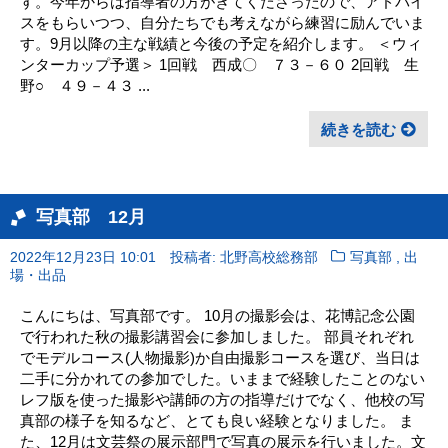
す。今年からは指導者の方がきてくださったので、アドバイ
スをもらいつつ、自分たちでも考えながら練習に励んでいま
す。9月以降の主な戦績と今後の予定を紹介します。 ＜ウィ
ンターカップ予選＞ 1回戦 西成〇 ７３－６０ 2回戦 生
野○ ４９－４３ ...
続きを読む
写真部 12月
,
2022年12月23日 10:01
投稿者: 北野高校総務部
写真部
出
場・出品
こんにちは、写真部です。 10月の撮影会は、花博記念公園
で行われた秋の撮影講習会に参加しました。 部員それぞれ
でモデルコース(人物撮影)か自由撮影コースを選び、当日は
二手に分かれての参加でした。いままで経験したことのない
レフ版を使った撮影や講師の方の指導だけでなく、他校の写
真部の様子を知るなど、とても良い経験となりました。 ま
た、12月は文芸祭の展示部門で写真の展示を行いました。文