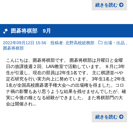
続きを読む
囲碁将棋部 9月
,
2022年09月12日 15:56
投稿者: 北野高校総務部
出場・出品
囲碁将棋部
こんにちは、囲碁将棋部です。 囲碁将棋部は月曜日と金曜
日の放課後週２回、LAN教室で活動しています。 ８月に3年
生が引退し、現在の部員は2年生1名です。 主に棋譜並べや
定石研究を行い実力向上に努めています。 3年生1名と2年生
1名が全国高校囲碁選手権大会への出場権を得ました。コロ
ナ禍の影響もあり思うような結果を残せませんでしたが、確
実に今後の糧となる経験ができました。 また将棋部門の大
会は開催され...
続きを読む