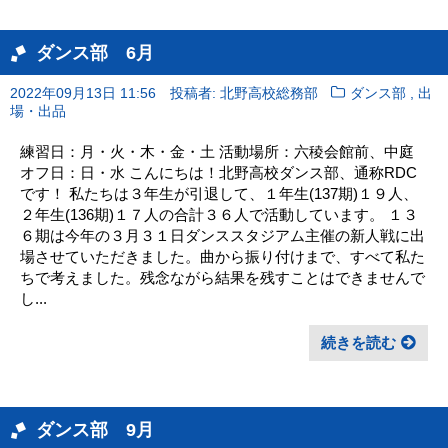
ダンス部 6月
,
2022年09月13日 11:56
投稿者: 北野高校総務部
ダンス部
出
場・出品
練習日：月・火・木・金・土 活動場所：六稜会館前、中庭
オフ日：日・水 こんにちは！北野高校ダンス部、通称RDC
です！ 私たちは３年生が引退して、１年生(137期)１９人、
２年生(136期)１７人の合計３６人で活動しています。 １３
６期は今年の３月３１日ダンススタジアム主催の新人戦に出
場させていただきました。曲から振り付けまで、すべて私た
ちで考えました。残念ながら結果を残すことはできませんで
し...
続きを読む
ダンス部 9月