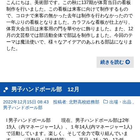
こんにちは、美術部です。この秋に137期が体育当日の看板
制作を行いました。この看板は来客に向けて制作するもの
で、コロナで来客の無かった去年は制作を行わなかったので
一年ぶりの看板となりました。カラフルな看板が仕上がり、
体育大会当日は来客用の門を華やかに飾りました。また、12
月の文芸祭では部活動全体で部誌を制作しました。今回のテ
ーマは魔法使いで、様々なアイデアのあふれる部誌になりま
した。
続きを読む
男子ハンドボール部 12月
,
2022年12月15日 08:43
投稿者: 北野高校総務部
出場・出品
男子ハンドボール部
l 男子ハンドボール部 現在、男子ハンドボール部は2年
19人（内マネージャー1人）、１年14人(内マネージャー1人)
で活動しています。楽しく、そして全力で取り組んでいま
す。 〈活動日・活動時間〉 平日：15：20～17:45