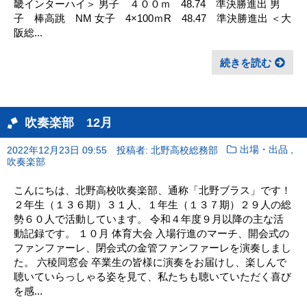
畿インターハイ＞ 男子 ４００ｍ 48.74 準決勝進出 男
子 棒高跳 NM 女子 4×100ｍR 48.47 準決勝進出 ＜大
阪総...
続きを読む
吹奏楽部 12月
,
2022年12月23日 09:55
投稿者: 北野高校総務部
出場・出品
吹奏楽部
こんにちは、北野高校吹奏楽部、通称「北野ブラス」です！
２年生（１３６期）３１人、１年生（１３７期）２９人の総
勢６０人で活動しています。 令和４年度９月以降の主な活
動記録です。 １０月 体育大会 入場行進のマーチ、開会式の
ファンファーレ、閉会式の金管ファンファーレを演奏しまし
た。 六稜同窓会 卒業生の皆様に演奏をお届けし、楽しんで
聴いていらっしゃる姿を見て、私たちも聴いていただく喜び
を感...