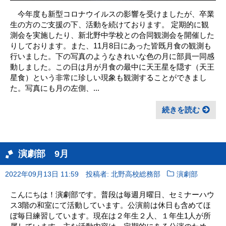
今年度も新型コロナウイルスの影響を受けましたが、卒業
生の方のご支援の下、活動を続けております。 定期的に観
測会を実施したり、新北野中学校との合同観測会を開催した
りしております。また、11月8日にあった皆既月食の観測も
行いました。下の写真のようなきれいな色の月に部員一同感
動しました。この日は月が月食の最中に天王星を隠す（天王
星食）という非常に珍しい現象も観測することができまし
た。写真にも月の左側、...
続きを読む
演劇部 9月
2022年09月13日 11:59
投稿者: 北野高校総務部
演劇部
こんにちは！演劇部です。普段は毎週月曜日、セミナーハウ
ス3階の和室にて活動しています。公演前は休日も含めてほ
ぼ毎日練習しています。現在は２年生２人、１年生1人が所