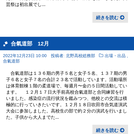
芸祭は初出展でし...
続きを読む
合氣道部 12月
,
2022年12月23日 10:00
投稿者: 北野高校総務部
出場・出品
合氣道部
合氣道部は１３６期の男子５名と女子５名、１３７期の男
子６名と女子７名の合計２３名で活動しています。活動場所
は体育館棟１階の柔道場で、毎週月〜金の５日間活動してい
ます。 １２月１７日大手前高校合氣道部と合同練習を行
いました。感染症の流行状況を鑑みつつ、他校との交流は積
極的に行っていきたいです。１２月１８日吹田市合気道演武
大会に参加しました。高校生の部で約２分の演武を行いまし
た。子供から大人までた...
続きを読む