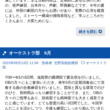
属しています。主な活動内容は、定期的にある公演のため
の、発声練習、台本作り、声劇、即興劇などです。今年の夏
には、外部の劇団の方からお誘いがあり、実際の公演を鑑賞
しました。ストーリー構成や感情表現など、学ぶところがた
くさんあり、大変ためにな...
続きを読む
オーケストラ部 9月
2022年09月13日 11:58
投稿者: 北野高校総務部
オーケストラ
部
7/30〜8/1の3日間、滋賀県の圓満院で夏合宿を行いました。
OBの方々にもご参加いただき、来年5月の定期演奏会にて演
奏する曲の合奏練習を行いました。普段と異なる環境でのび
のびと、長時間みっちり練習することができ、また、OBの
方々のご指導もあり、技術面でも精神面でも大きく成長でき
たと感じています。とても密度の高い3日間でした。今回学
んだことを活かしつつ、今後も練習にしっかり励んでいきた