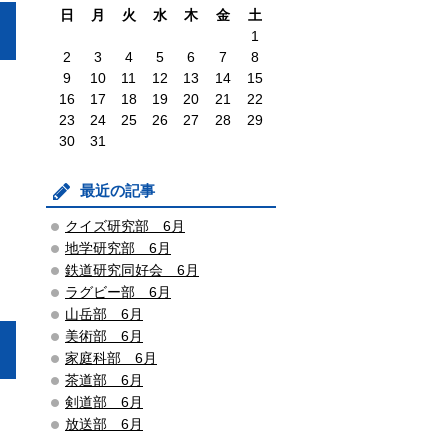
日
月
火
水
木
金
土
1
2
3
4
5
6
7
8
9
10
11
12
13
14
15
16
17
18
19
20
21
22
23
24
25
26
27
28
29
30
31
最近の記事
クイズ研究部 6月
地学研究部 6月
鉄道研究同好会 6月
ラグビー部 6月
山岳部 6月
美術部 6月
家庭科部 6月
茶道部 6月
剣道部 6月
放送部 6月