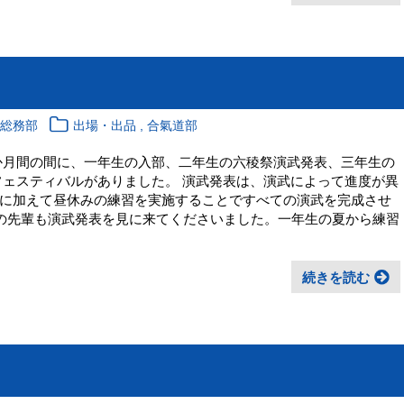
,
校総務部
出場・出品
合氣道部
か月間の間に、一年生の入部、二年生の六稜祭演武発表、三年生の
フェスティバルがありました。 演武発表は、演武によって進度が異
に加えて昼休みの練習を実施することですべての演武を完成させ
期の先輩も演武発表を見に来てくださいました。一年生の夏から練習
続きを読む