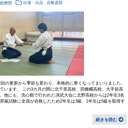
,
校総務部
出場・出品
合氣道部
前回の更新から季節も変わり、本格的に寒くなってまいりました。
ています。 この3カ月の間に北千里高校、四條畷高校、大手前高
。他にも、洗心館で行われた演武大会に北野高校からは2年生3名
昇級試験に全員が合格したため2年生は3級、1年生は5級を取得す
続きを読む