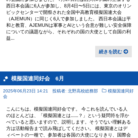
西日本会議に6人が参加し、8月4日〜5日には、東京のオリン
ピックセンターで開祭された全国中高教育模擬国連大会
（AJEMUN）に同じく6人で参加しました。 西日本会議は平
和と教育、AJEMUNは軍事とAIという合意が難しい安全保障
についての議題ながら、それぞれの国の大使として自国の利
益...
続きを読む
模擬国連同好会 6月
2025年06月23日 14:21
投稿者: 北野高校総務部
模擬国連同好
会
こんにちは。模擬国連同好会です。 今これを読んでいる人
のほとんどは、「模擬国連とは......？」という疑問符を浮か
べていると思いますので、説明します。そうでない理解ある
方は活動報告まで読み飛ばしてください。 模擬国連とはデ
ィベートの一種で、参加者は各国の大使になりきり、国際会