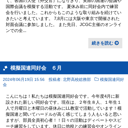
て、各国の大使（外交官）になりきり、実際の国連の会議や
国際会議を模擬する活動です。 夏休み前に同好会内で練習
会を行いました。これからもこのような取り組みを続けてい
きたいと考えています。 7,8月には大阪や東京で開催された
対面会議に参加しました。 また先日、JCGC主催のオンライ
ンでの全...
続きを読む
模擬国連同好会 ６月
2024年06月19日 15:56
投稿者: 北野高校総務部
模擬国連同好
会
こんにちは！私たちは模擬国連同好会です。今年度4月に新
設された新しい同好会です。現在は、２年生８人、１年生１
人で月曜日と木曜日の昼休みにLL教室で活動しています！模
擬国連と聞いてハードルが高く感じてしまう人もいると思い
ますが、部員全員初心者！！日々の活動はディベートやスピ
ーチ練習をしています。休日に他校との練習会やオンライン