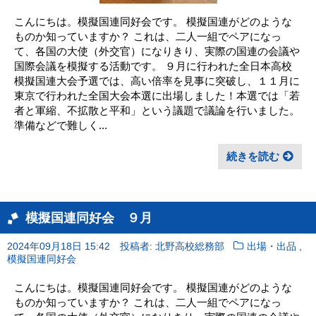
こんにちは。模擬国連同好会です。 模擬国連がどのような
ものか知っていますか？ これは、二人一組でペアになっ
て、各国の大使（外交官）になりきり、実際の国連の会議や
国際会議を模擬する活動です。 ９月に行われた全日本高校
模擬国連大会予選では、高い倍率を見事に突破し、１１月に
東京で行われた全国大会本選に出場しました！本選では「若
者と軍縮、不拡散と平和」という議題で議論を行いました。
準備などで難しく...
続きを読む
模擬国連同好会 ９月
,
2024年09月18日 15:42
投稿者: 北野高校総務部
出場・出品
模擬国連同好会
こんにちは。模擬国連同好会です。 模擬国連がどのような
ものか知っていますか？ これは、二人一組でペアになっ