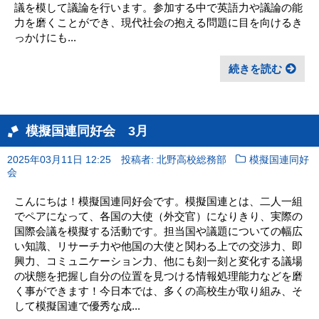
議を模して議論を行います。参加する中で英語力や議論の能
力を磨くことができ、現代社会の抱える問題に目を向けるき
っかけにも...
続きを読む
模擬国連同好会 3月
2025年03月11日 12:25
投稿者: 北野高校総務部
模擬国連同好
会
こんにちは！模擬国連同好会です。模擬国連とは、二人一組
でペアになって、各国の大使（外交官）になりきり、実際の
国際会議を模擬する活動です。担当国や議題についての幅広
い知識、リサーチ力や他国の大使と関わる上での交渉力、即
興力、コミュニケーション力、他にも刻一刻と変化する議場
の状態を把握し自分の位置を見つける情報処理能力などを磨
く事ができます！今日本では、多くの高校生が取り組み、そ
して模擬国連で優秀な成...