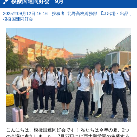
模擬国連同好会 9月
,
2025年09月12日 16:16
投稿者: 北野高校総務部
出場・出品
模擬国連同好会
こんにちは、模擬国連同好会です！ 私たちは今年の夏、2つ
の会議に参加しました。 7月27日には西大和学園の主催する