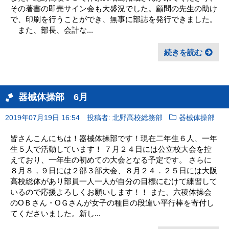
その著書の即売サイン会も大盛況でした。顧問の先生の助け
で、印刷を行うことができ、無事に部誌を発行できました。
また、部長、会計な...
続きを読む
器械体操部 6月
2019年07月19日 16:54
投稿者: 北野高校総務部
器械体操部
皆さんこんにちは！器械体操部です！現在二年生６人、一年
生５人で活動しています！ ７月２４日には公立校大会を控
えており、一年生の初めての大会となる予定です。 さらに
８月８，９日には２部３部大会、８月２４．２５日には大阪
高校総体があり部員一人一人が自分の目標にむけて練習して
いるので応援よろしくお願いします！！ また、六稜体操会
のОＢさん・ОＧさんが女子の種目の段違い平行棒を寄付し
てくださいました。新し...