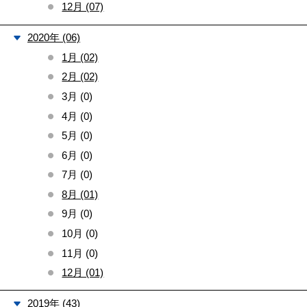
12月 (07)
2020年 (06)
1月 (02)
2月 (02)
3月 (0)
4月 (0)
5月 (0)
6月 (0)
7月 (0)
8月 (01)
9月 (0)
10月 (0)
11月 (0)
12月 (01)
2019年 (43)