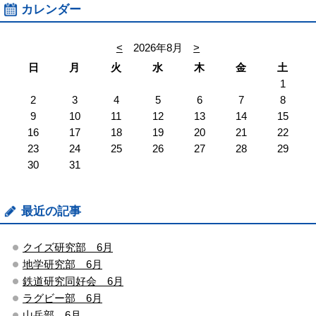
カレンダー
<
2026年8月
>
日
月
火
水
木
金
土
1
2
3
4
5
6
7
8
9
10
11
12
13
14
15
16
17
18
19
20
21
22
23
24
25
26
27
28
29
30
31
最近の記事
クイズ研究部 6月
地学研究部 6月
鉄道研究同好会 6月
ラグビー部 6月
山岳部 6月