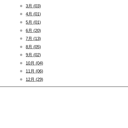
3月 (03)
4月 (01)
5月 (01)
6月 (20)
7月 (13)
8月 (05)
9月 (02)
10月 (04)
11月 (06)
12月 (29)