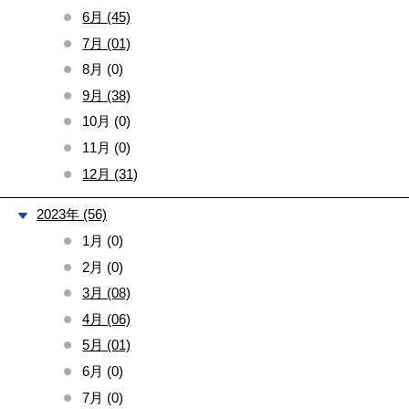
6月 (45)
7月 (01)
8月 (0)
9月 (38)
10月 (0)
11月 (0)
12月 (31)
2023年 (56)
1月 (0)
2月 (0)
3月 (08)
4月 (06)
5月 (01)
6月 (0)
7月 (0)