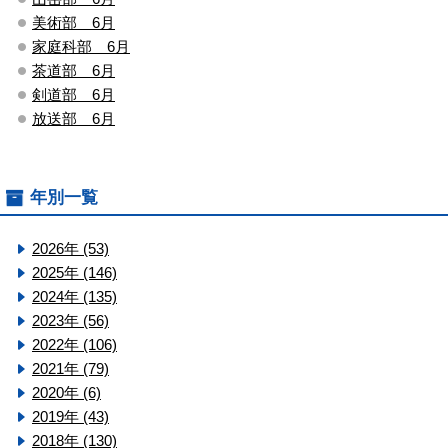
美術部 6月
家庭科部 6月
茶道部 6月
剣道部 6月
放送部 6月
年別一覧
2026年 (53)
2025年 (146)
2024年 (135)
2023年 (56)
2022年 (106)
2021年 (79)
2020年 (6)
2019年 (43)
2018年 (130)