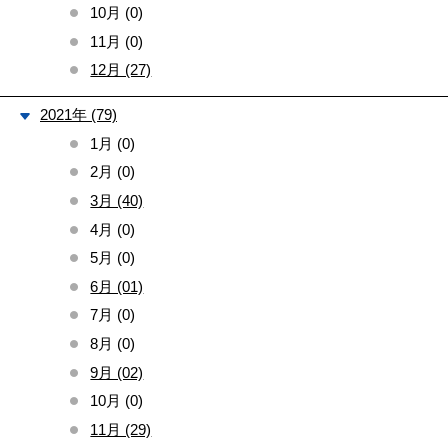
10月 (0)
11月 (0)
12月 (27)
2021年 (79)
1月 (0)
2月 (0)
3月 (40)
4月 (0)
5月 (0)
6月 (01)
7月 (0)
8月 (0)
9月 (02)
10月 (0)
11月 (29)