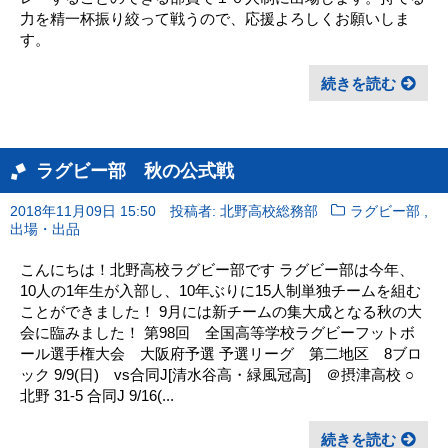
力を精一杯振り絞って戦うので、応援よろしくお願いしま
す。
続きを読む
ラグビー部 秋の公式戦
,
2018年11月09日 15:50
投稿者: 北野高校総務部
ラグビー部
出場・出品
こんにちは！北野高校ラグビー部です ラグビー部は今年、
10人の1年生が入部し、10年ぶりに15人制単独チームを組む
ことができました！ 9月には新チームの集大成となる秋の大
会に臨みました！ 第98回 全国高等学校ラグビーフットボ
ール選手権大会 大阪府予選 予選リーグ 第二地区 8ブロ
ック 9/9(日) vs合同J[清水谷高・緑風冠高] ＠摂津高校 ○
北野 31-5 合同J 9/16(...
続きを読む