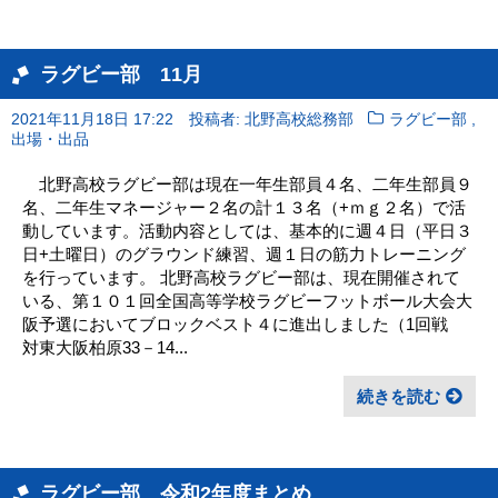
ラグビー部 11月
,
2021年11月18日 17:22
投稿者: 北野高校総務部
ラグビー部
出場・出品
北野高校ラグビー部は現在一年生部員４名、二年生部員９
名、二年生マネージャー２名の計１３名（+ｍｇ２名）で活
動しています。活動内容としては、基本的に週４日（平日３
日+土曜日）のグラウンド練習、週１日の筋力トレーニング
を行っています。 北野高校ラグビー部は、現在開催されて
いる、第１０１回全国高等学校ラグビーフットボール大会大
阪予選においてブロックベスト４に進出しました（1回戦
対東大阪柏原33－14...
続きを読む
ラグビー部 令和2年度まとめ