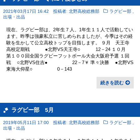
,
2021年03月17日 16:42
投稿者: 北野高校総務部
ラグビー部
出場・出品
現在、ラグビー部は、2年生７人、1年生１１人で活動してい
ます。昨季は強豪私立に苦しめられましたが、今季はその経
験を生かして公立高校トップを目指します。 ９月 天王寺
高校定期戦 ●北野VS天王寺○ 12－24 １０月
第１００回全国ラグビーフットボール大会大阪府予選 １回
戦 ○北野VS住吉● 22－7￥ 準々決勝 ●北野VS
東海大仰星○ 0－143
続きを読む
ラグビー部 5月
,
2019年05月11日 17:00
投稿者: 北野高校総務部
ラグビー部
出場・出品