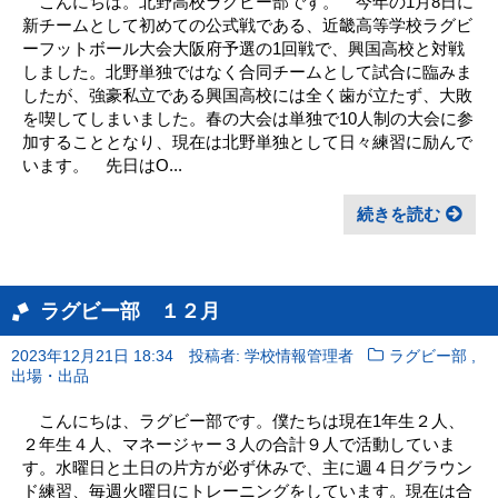
こんにちは。北野高校ラグビー部です。 今年の1月8日に
新チームとして初めての公式戦である、近畿高等学校ラグビ
ーフットボール大会大阪府予選の1回戦で、興国高校と対戦
しました。北野単独ではなく合同チームとして試合に臨みま
したが、強豪私立である興国高校には全く歯が立たず、大敗
を喫してしまいました。春の大会は単独で10人制の大会に参
加することとなり、現在は北野単独として日々練習に励んで
います。 先日はO...
続きを読む
ラグビー部 １２月
,
2023年12月21日 18:34
投稿者: 学校情報管理者
ラグビー部
出場・出品
こんにちは、ラグビー部です。僕たちは現在1年生２人、
２年生４人、マネージャー３人の合計９人で活動していま
す。水曜日と土日の片方が必ず休みで、主に週４日グラウン
ド練習、毎週火曜日にトレーニングをしています。現在は合