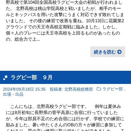
野高校で第104回全国高校ラグビー大会の初戦が行われまし
た。 北野高校は桃山学院高校と戦いましたが、相手のモー
ルとキックパスを用いた攻撃にうまく対応できず敗れてしま
いました。 その後の練習で改善を重ね、10月13日に花園第2
グラウンドでの天王寺高校定期戦に臨みました。しかし、
個々人のプレーには天王寺高校を上回るものがあったもの
の、総合力で上...
続きを読む
ラグビー部 ９月
,
2024年09月18日 15:35
投稿者: 北野高校総務部
ラグビー部
出場・出品
こんにちは、北野高校ラグビー部です。 例年は夏休み
には8月初旬に長野県の菅平高原に合宿に行っていました
が、今年は部員不足のため合宿には行かず、学校での練習に
励みました。暑い中たくさんのOBの方々が練習に参加して
くださり、質の高い練習に取り組むことができました。 7