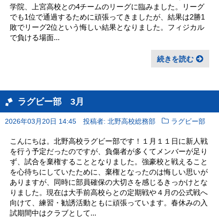
学院、上宮高校との4チームのリーグに臨みました。リーグ
でも1位で通過するために頑張ってきましたが、結果は2勝1
敗でリーグ2位という悔しい結果となりました。フィジカル
で負ける場面...
続きを読む
ラグビー部 3月
2026年03月20日 14:45
投稿者: 北野高校総務部
ラグビー部
こんにちは。北野高校ラグビー部です！１月１１日に新人戦
を行う予定だったのですが、負傷者が多くてメンバーが足り
ず、試合を棄権することとなりました。強豪校と戦えること
を心待ちにしていたために、棄権となったのは悔しい思いが
ありますが、同時に部員確保の大切さを感じるきっかけとな
りました。現在は大手前高校らとの定期戦や４月の公式戦へ
向けて、練習・勧誘活動ともに頑張っています。春休みの入
試期間中はクラブとして...