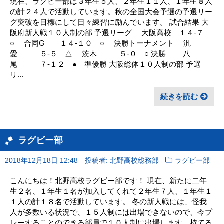
現在、ラグビー部は３年生５人、２年生１１人、１年生８人
の計２４人で活動しています。秋の全国大会予選の予選リー
グ突破を目標にして日々練習に励んでいます。 試合結果 大
阪府新人戦１０人制の部 予選リーグ 大阪高校 １４-７
○ 合同G １４-１０ ○ 決勝トーナメント 汎
愛 ５-５ △ 茨木 ５-０ ○ 決勝 八
尾 ７-１２ ● 準優勝 大阪総体１０人制の部 予選
リ...
続きを読む
ラグビー部
2018年12月18日 12:48
投稿者: 北野高校総務部
ラグビー部
こんにちは！北野高校ラグビー部です！ 現在、新たに二年
生２名、１年生１名が加入してくれて２年生７人、１年生１
１人の計１８名で活動しています。 冬の新人戦には、怪我
人が多数いる状況で、１５人制には出場できないので、今プ
レーすることのできる部員で１０人制に出場します。持てる