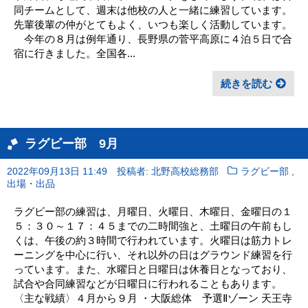
同チームとして、週末は他校の人と一緒に練習しています。
先輩後輩の仲がとてもよく、いつも楽しく活動しています。
今年の８月は例年通り、長野県の菅平高原に４泊５日で合
宿に行きました。全国各...
続きを読む
ラグビー部 9月
,
2022年09月13日 11:49
投稿者: 北野高校総務部
ラグビー部
出場・出品
ラグビー部の練習は、月曜日、火曜日、木曜日、金曜日の１
５：３０～１７：４５までの二時間強と、土曜日の午前もし
くは、午後の約３時間で行われています。火曜日は筋力トレ
ーニングを中心に行い、それ以外の日はグラウンド練習を行
っています。また、水曜日と日曜日は休養日となっており、
試合や合同練習などが日曜日に行われることもあります。
〈主な戦績〉４月から９月 ・大阪総体 予選Ⅱゾーン 天王寺