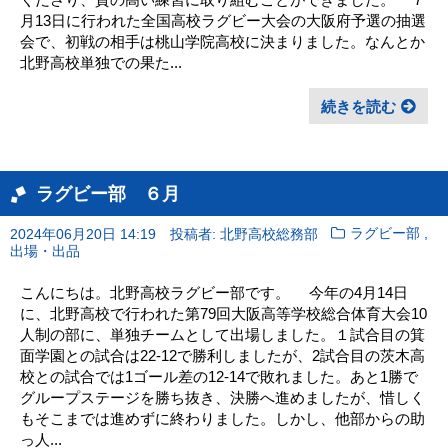
月13日に行われた全国高校ラグビー大会の大阪府予選の抽選
会で、初戦の相手は桃山学院高校に決まりました。なんとか
北野高校単独での果た...
続きを読む
ラグビー部 ６月
,
2024年06月20日 14:19
投稿者: 北野高校総務部
ラグビー部
出場・出品
こんにちは。北野高校ラグビー部です。 今年の4月14日
に、北野高校で行われた第79回大阪高等学校総合体育大会10
人制の部に、単独チームとして出場しました。１試合目の箕
面学園との試合は22-12で勝利しましたが、2試合目の茨木高
校との試合では1ゴール差の12-14で敗れました。あと1勝で
グループステージを勝ち抜き、決勝へ進めましたが、惜しく
もそこまでは進めずに終わりました。しかし、他部からの助
っ人...