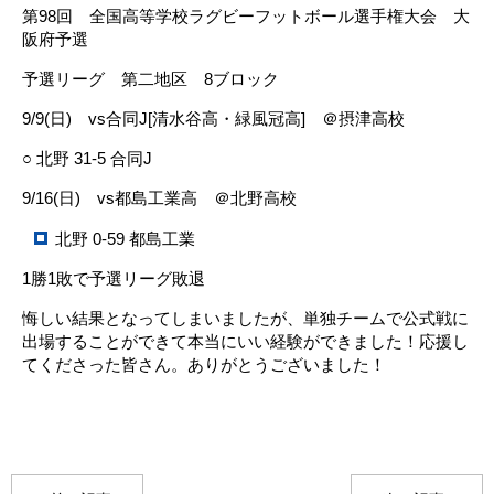
第98回 全国高等学校ラグビーフットボール選手権大会 大
阪府予選
予選リーグ 第二地区 8ブロック
9/9(日) vs合同J[清水谷高・緑風冠高] ＠摂津高校
○ 北野 31-5 合同J
9/16(日) vs都島工業高 ＠北野高校
北野 0-59 都島工業
1勝1敗で予選リーグ敗退
悔しい結果となってしまいましたが、単独チームで公式戦に
出場することができて本当にいい経験ができました！応援し
てくださった皆さん。ありがとうございました！