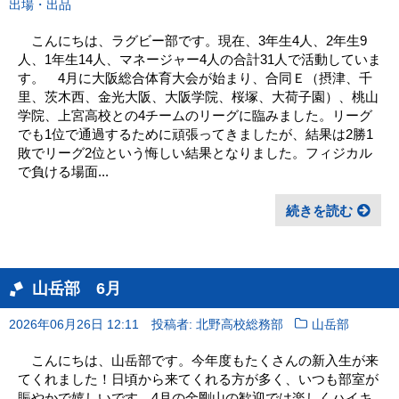
出場・出品
こんにちは、ラグビー部です。現在、3年生4人、2年生9
人、1年生14人、マネージャー4人の合計31人で活動していま
す。 4月に大阪総合体育大会が始まり、合同Ｅ（摂津、千
里、茨木西、金光大阪、大阪学院、桜塚、大荷子園）、桃山
学院、上宮高校との4チームのリーグに臨みました。リーグ
でも1位で通過するために頑張ってきましたが、結果は2勝1
敗でリーグ2位という悔しい結果となりました。フィジカル
で負ける場面...
続きを読む
山岳部 6月
2026年06月26日 12:11
投稿者: 北野高校総務部
山岳部
こんにちは、山岳部です。今年度もたくさんの新入生が来
てくれました！日頃から来てくれる方が多く、いつも部室が
賑やかで嬉しいです。4月の金剛山の歓迎では楽しくハイキ