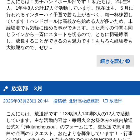
こんにちは！男子ハンドボール部です！ 私たちは、2年生9
人、1年生8人の計17人で活動しています。現在は４、５月に
行われるインターハイ予選で勝ち上がるべく、精一杯練習し
ています！ハンドボールは高校から始める人が多いため、未
経験者でも気軽に始める事ができます。また周りの仲間も同
じラインから一斉にスタートを切るので、ともに切磋琢磨
し、成長することができるのも魅力です！もちろん経験者も
大歓迎なので、ぜひ...
続きを読む
放送部 3月
2026年03月23日 20:44
投稿者: 北野高校総務部
放送部
こんにちは、放送部です！139期9人140期3人の12人で活動
しています。主な活動内容は・毎週火金お昼休みの校内放送
公式X「@kitanohousou」のフォームにて、昼放送で流す楽
曲や企画のリクエスト、おたよりを募集しています！・行事
(六稜祭、水泳大会、体育大会等)での司会進行実況もおりこ