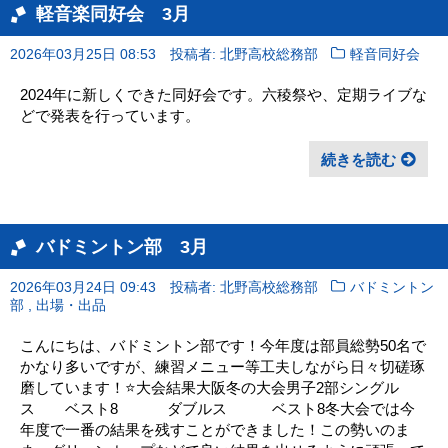
軽音楽同好会 3月
2026年03月25日 08:53
投稿者: 北野高校総務部
軽音同好会
2024年に新しくできた同好会です。六稜祭や、定期ライブな
どで発表を行っています。
続きを読む
バドミントン部 3月
2026年03月24日 09:43
投稿者: 北野高校総務部
バドミントン
,
部
出場・出品
こんにちは、バドミントン部です！今年度は部員総勢50名で
かなり多いですが、練習メニュー等工夫しながら日々切磋琢
磨しています！⭐️大会結果大阪冬の大会男子2部シングル
ス ベスト8 ダブルス ベスト8冬大会では今
年度で一番の結果を残すことができました！この勢いのま