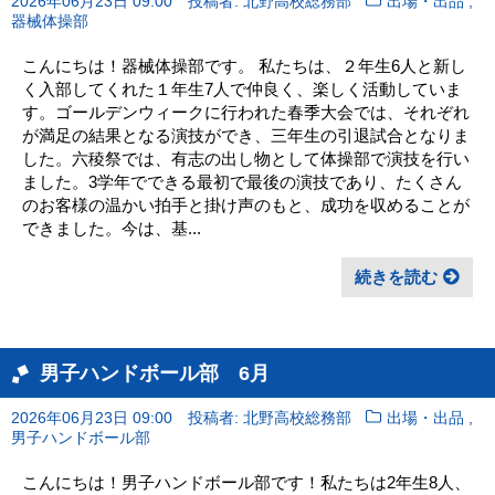
,
2026年06月23日 09:00
投稿者: 北野高校総務部
出場・出品
器械体操部
こんにちは！器械体操部です。 私たちは、２年生6人と新し
く入部してくれた１年生7人で仲良く、楽しく活動していま
す。ゴールデンウィークに行われた春季大会では、それぞれ
が満足の結果となる演技ができ、三年生の引退試合となりま
した。六稜祭では、有志の出し物として体操部で演技を行い
ました。3学年でできる最初で最後の演技であり、たくさん
のお客様の温かい拍手と掛け声のもと、成功を収めることが
できました。今は、基...
続きを読む
男子ハンドボール部 6月
,
2026年06月23日 09:00
投稿者: 北野高校総務部
出場・出品
男子ハンドボール部
こんにちは！男子ハンドボール部です！私たちは2年生8人、