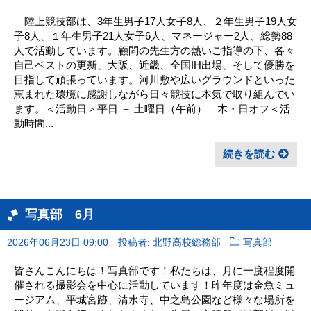
陸上競技部は、3年生男子17人女子8人、２年生男子19人女
子8人、１年生男子21人女子6人、マネージャー2人、総勢88
人で活動しています。顧問の先生方の熱いご指導の下、各々
自己ベストの更新、大阪、近畿、全国IH出場、そして優勝を
目指して頑張っています。河川敷や広いグラウンドといった
恵まれた環境に感謝しながら日々競技に本気で取り組んでい
ます。＜活動日＞平日 ＋ 土曜日（午前） 木・日オフ＜活
動時間...
続きを読む
写真部 6月
2026年06月23日 09:00
投稿者: 北野高校総務部
写真部
皆さんこんにちは！写真部です！私たちは、月に一度程度開
催される撮影会を中心に活動しています！昨年度は金魚ミュ
ージアム、平城宮跡、清水寺、中之島公園など様々な場所を