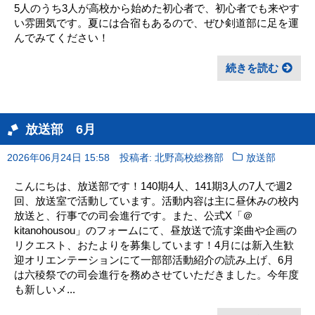
5人のうち3人が高校から始めた初心者で、初心者でも来やす
い雰囲気です。夏には合宿もあるので、ぜひ剣道部に足を運
んでみてください！
続きを読む
放送部 6月
2026年06月24日 15:58
投稿者: 北野高校総務部
放送部
こんにちは、放送部です！140期4人、141期3人の7人で週2
回、放送室で活動しています。活動内容は主に昼休みの校内
放送と、行事での司会進行です。また、公式X「＠
kitanohousou」のフォームにて、昼放送で流す楽曲や企画の
リクエスト、おたよりを募集しています！4月には新入生歓
迎オリエンテーションにて一部部活動紹介の読み上げ、6月
は六稜祭での司会進行を務めさせていただきました。今年度
も新しいメ...