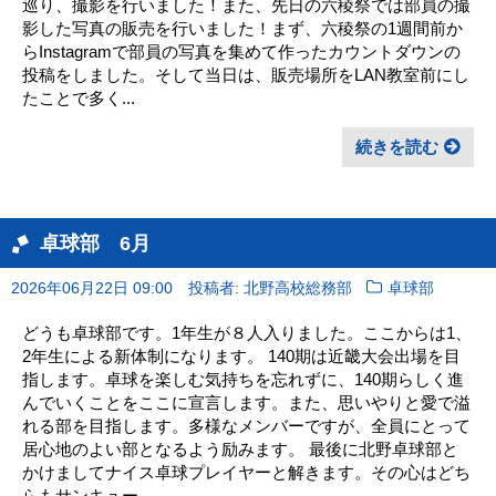
巡り、撮影を行いました！また、先日の六稜祭では部員の撮
影した写真の販売を行いました！まず、六稜祭の1週間前か
らInstagramで部員の写真を集めて作ったカウントダウンの
投稿をしました。そして当日は、販売場所をLAN教室前にし
たことで多く...
続きを読む
卓球部 6月
2026年06月22日 09:00
投稿者: 北野高校総務部
卓球部
どうも卓球部です。1年生が８人入りました。ここからは1、
2年生による新体制になります。 140期は近畿大会出場を目
指します。卓球を楽しむ気持ちを忘れずに、140期らしく進
んでいくことをここに宣言します。また、思いやりと愛で溢
れる部を目指します。多様なメンバーですが、全員にとって
居心地のよい部となるよう励みます。 最後に北野卓球部と
かけましてナイス卓球プレイヤーと解きます。その心はどち
らもサンキュー...