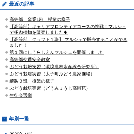
最近の記事
高等部 窯業1班 授業の様子
【高等部】キャリアフロンティアコースの挑戦！マルシェ
で多肉植物を販売しました🌵
【高等部 クラフト１班】 マルシェで販売することができ
ました！
第１回にしうらしえんマルシェを開催しました
高等部交通安全教室
ぶどう栽培実習（環境農林水産総合研究所）
ぶどう栽培実習（太子町ぶどう農家圃場）
縫製３班 授業の様子
ぶどう栽培実習（どうみょうじ高殿苑）
生徒会選挙
年別一覧