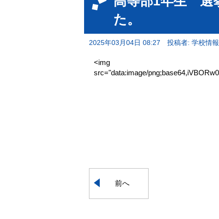
高等部1年生 選
た。
2025年03月04日 08:27
投稿者: 学校情
<img
src="data:image/png;base64,iVB
前へ