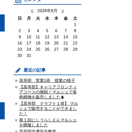
<
2026年8月
>
日
月
火
水
木
金
土
1
2
3
4
5
6
7
8
9
10
11
12
13
14
15
16
17
18
19
20
21
22
23
24
25
26
27
28
29
30
31
最近の記事
高等部 窯業1班 授業の様子
【高等部】キャリアフロンティ
アコースの挑戦！マルシェで多
肉植物を販売しました🌵
【高等部 クラフト１班】 マル
シェで販売することができまし
た！
第１回にしうらしえんマルシェ
を開催しました
高等部交通安全教室