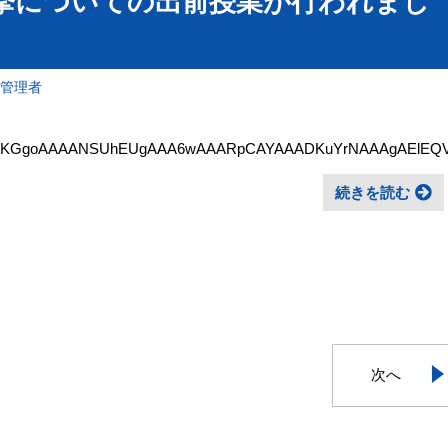
挙についての出前授業が行われまし
報管理者
ORw0KGgoAAAANSUhEUgAAA6wAAARpCAYAAADKuYrNAAAgAElEQVR4X
続きを読む
次へ