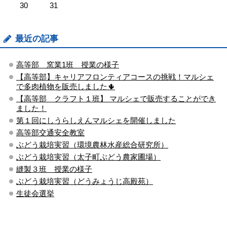
30
31
最近の記事
高等部 窯業1班 授業の様子
【高等部】キャリアフロンティアコースの挑戦！マルシェ
で多肉植物を販売しました🌵
【高等部 クラフト１班】 マルシェで販売することができ
ました！
第１回にしうらしえんマルシェを開催しました
高等部交通安全教室
ぶどう栽培実習（環境農林水産総合研究所）
ぶどう栽培実習（太子町ぶどう農家圃場）
縫製３班 授業の様子
ぶどう栽培実習（どうみょうじ高殿苑）
生徒会選挙