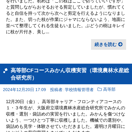
を行いました。初めは「この枝はここで切っていいですか」
と質問しながらおそるおそる剪定していましたが、慣れてく
ると自信を持って次から次へと剪定を行えるようになりまし
た。また、切った枝が作業にジャマにならないよう、地面に
並べて整理してくれる生徒もいました。ぶどうの樹はキレイ
に枝が片付き、美し...
続きを読む
高等部CFコースみかん収穫実習（環境農林水産総
合研究所）
2024年12月20日 17:09
投稿者: 学校情報管理者
高等部
12月20日（金）、高等部キャリア・フロンティアコースの
１・３年生が、大阪府立環境農林水産総合研究所でみかんの
収穫・選別・袋詰めの実習を行いました。みかんを傷つけな
いよう、一つひとつ丁寧に収穫しました。機械での選別や、
袋詰めも見学・体験させていただきました。週明け月曜日に