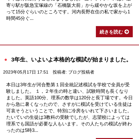
寄り駅が阪急宝塚線の「石橋阪大前」から緩やかな坂を上が
って15分ぐらいのところです。河内長野在住の私で家から1
時間45分ぐ...
続きを読む
3年生、いよいよ本格的な模試が始まりました。
2023年05月17日 17:51
投稿者: ブログ投稿者
本日は3年生が河合塾第１回全統記述模試を学校で全員が受
験しました。 １，２年生の時と違い、試験時間も長くなり
ました。英語100分、理系の数学は120分と長丁場です。今日
から急に暑くなったので、さすがに模試を受けている生徒は
可哀そうということで、特別に冷房をいれて下さいました。
たいていの生徒は3教科の受験でしたが、志望校によっては
理系でも国語が必要な人もいます。その人たちの模試が終わ
ったのは5時3...