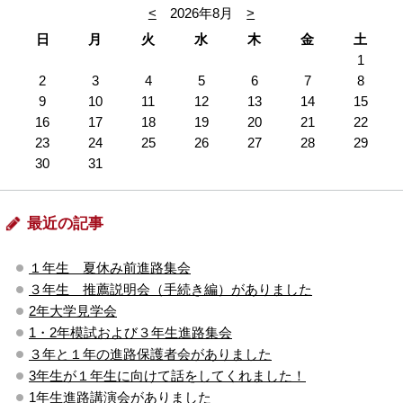
<
2026年8月
>
日
月
火
水
木
金
土
1
2
3
4
5
6
7
8
9
10
11
12
13
14
15
16
17
18
19
20
21
22
23
24
25
26
27
28
29
30
31
最近の記事
１年生 夏休み前進路集会
３年生 推薦説明会（手続き編）がありました
2年大学見学会
1・2年模試および３年生進路集会
３年と１年の進路保護者会がありました
3年生が１年生に向けて話をしてくれました！
1年生進路講演会がありました