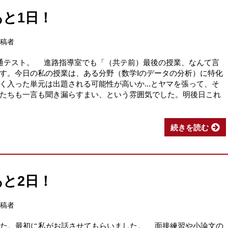
と1日！
投稿者
通テスト。 進路指導室でも「（共テ前）最後の授業、なんて言
す。今日の私の授業は、ある分野（数学Ⅰのデータの分析）に特化
く入った単元は出題される可能性が高いか...とヤマを張って、そ
たちも一言も聞き漏らすまい、という雰囲気でした。明後日これ
続きを読む
と2日！
投稿者
した。最初に私がお話させてもらいました。 面接練習や小論文の