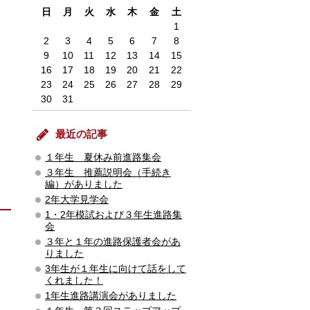
日
月
火
水
木
金
土
1
2
3
4
5
6
7
8
9
10
11
12
13
14
15
16
17
18
19
20
21
22
23
24
25
26
27
28
29
30
31
最近の記事
１年生 夏休み前進路集会
３年生 推薦説明会（手続き
編）がありました
2年大学見学会
1・2年模試および３年生進路集
会
３年と１年の進路保護者会があ
りました
3年生が１年生に向けて話をして
くれました！
1年生進路講演会がありました