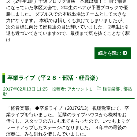
ス（2年生1組）予選ブロック優勝 本戦出場！！ 雨で順延
になっていた学区大会で、2年生のペアが予選ブロックで優
勝しました。 ダブルスでの本戦出場はチームとして大きな
力になります。 本戦では惜しくも負けてしまいましたが、
次の目標に向けて部員達の目は輝いていました。 2年生は引
退も近づいてきていますので、最後まで気を抜くことなく駆
け...
続きを読む
卒業ライブ（平２８・部活・軽音楽）
,
2017年02月13日 11:25
投稿者: アカウント１
軽音楽部
部活
動
「軽音楽部」 ◆卒業ライブ（2017/2/13） 視聴覚室にて、卒
業ライブを行いました。 近隣のライブハウスから機材をお
借りし、スタッフの方にも来てもらったので、いつもよりグ
レードアップしたステージになりました。 ３年生の最後の
演奏に、みな別れを惜しんでいました。