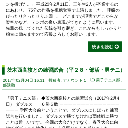
ンを投げた...」 平成29年2月11日、三年生2人が卒業するの
にあわせ、 75分の作品を視聴覚室で上演しました。 呼吸の
ぴったり合ったせりふ回し、 どこまでが現実でどこからが
架空かなど、テンポの良い表現ができたように思います。
先輩の残してくれた伝統を引き継ぎ、これからもしっかりと
稽古に励みますので応援よろしくお願いします。
続きを読む
茨木西高校との練習試合（平２８・部活・男テニ）
,
2017年02月04日 16:31
投稿者: アカウント１
男子テニス部
部活動
「男子テニス部」 ◆茨木西高校との練習試合（2017年2月4
日） ダブルス ６勝５敗 ーーーーーーーーーーーーーー
ーーー 学区大会前ということで、ダブルスにしぼった練習
試合を行いました。 ダブルスで勝てなければ団体戦に勝つ
ことは難しいです。 今回の大会だけでなく、春季大会に向