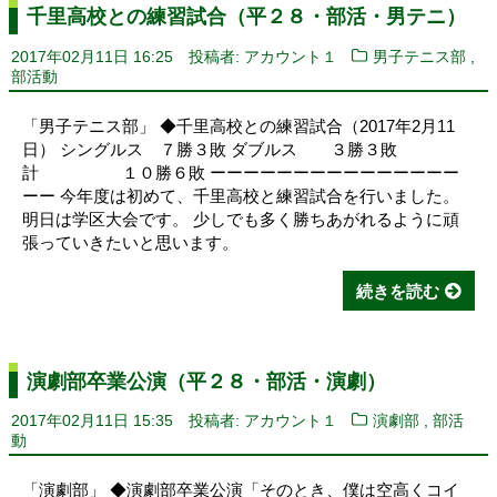
千里高校との練習試合（平２８・部活・男テニ）
,
2017年02月11日 16:25
投稿者: アカウント１
男子テニス部
部活動
「男子テニス部」 ◆千里高校との練習試合（2017年2月11
日） シングルス ７勝３敗 ダブルス ３勝３敗
計 １０勝６敗 ーーーーーーーーーーーーーーー
ーー 今年度は初めて、千里高校と練習試合を行いました。
明日は学区大会です。 少しでも多く勝ちあがれるように頑
張っていきたいと思います。
続きを読む
演劇部卒業公演（平２８・部活・演劇）
,
2017年02月11日 15:35
投稿者: アカウント１
演劇部
部活
動
「演劇部」 ◆演劇部卒業公演「そのとき、僕は空高くコイ