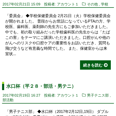
,
2017年02月21日 15:09
投稿者: アカウント１
その他
学校
「委員会」 ◆学校保健委員会 2月21日（火）学校保健委員会
が開かれました。 普段からお世話になっているPTAの方、学
校医、歯科医、薬剤師の先生方にもご参加いただきました。
中でも、初の取り組みだった学校歯科医の先生からは「たば
この害」をテーマにご講演いただきました。口腔がんや他の
がんへのリスクや口腔ケアの重要性をお話いただき、質問も
飛び交うなど有意義な時間でした。 また、保健室からは来
室状...
続きを読む
水口杯（平２８・部活・男テニ）
,
2017年02月19日 16:27
投稿者: アカウント１
男子テニス部
部活動
「男子テニス部」 ◆水口杯（2017年2月12日,19日） ダブル