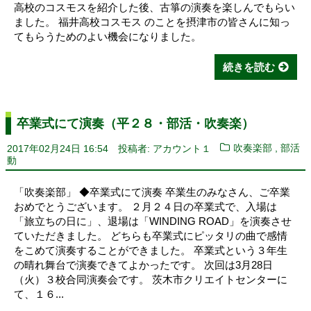
高校のコスモスを紹介した後、古箏の演奏を楽しんでもらい
ました。 福井高校コスモス のことを摂津市の皆さんに知っ
てもらうためのよい機会になりました。
続きを読む
卒業式にて演奏（平２８・部活・吹奏楽）
,
2017年02月24日 16:54
投稿者: アカウント１
吹奏楽部
部活
動
「吹奏楽部」 ◆卒業式にて演奏 卒業生のみなさん、ご卒業
おめでとうございます。 ２月２４日の卒業式で、入場は
「旅立ちの日に」、退場は「WINDING ROAD」を演奏させ
ていただきました。 どちらも卒業式にピッタリの曲で感情
をこめて演奏することができました。 卒業式という３年生
の晴れ舞台で演奏できてよかったです。 次回は3月28日
（火）３校合同演奏会です。 茨木市クリエイトセンターに
て、１６...