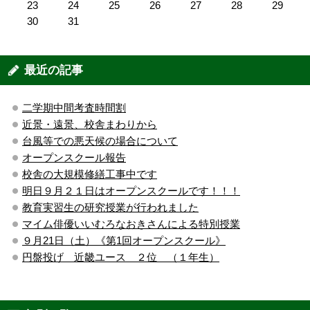
23
24
25
26
27
28
29
30
31
最近の記事
二学期中間考査時間割
近景・遠景、校舎まわりから
台風等での悪天候の場合について
オープンスクール報告
校舎の大規模修繕工事中です
明日９月２１日はオープンスクールです！！！
教育実習生の研究授業が行われました
マイム俳優いいむろなおきさんによる特別授業
９月21日（土）《第1回オープンスクール》
円盤投げ 近畿ユース ２位 （１年生）