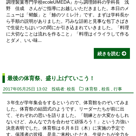
調理製菓専門学校ecoleUMEDA』から調理師科の学科長 浅
野 佳成 さんがご指導にお越しいただきました。本日のメ
ニューは「蛸飯」と「鯵のツミレ汁」です。まずは学科長か
ら手順の説明がありました。巧みな話術と見事な包丁さばき
で生徒たちはいつの間にか引き込まれていきました。「料理
に大切なことは流れを作ること」「料理はイライラして作る
とダメ、いい味...
続きを読む
最後の体育祭、盛り上げていこう！
,
,
2017年05月25日 13:02
投稿者: 校長
体育祭
校長
行事
３年生が学年集会をするというので、体育館をのぞいてみま
した。体育祭の結団式のようです。リーダーたちが前に出
て、それぞれの思いを語りました。「朝練とか大変かもしれ
ないけど、みんなで力を合わせて頑張ろう！」という力強い
決意表明でした。体育祭は６月８日（木）に実施の予定で
す。保護者の皆様、是非ご来校いただき、生徒たちが全力を