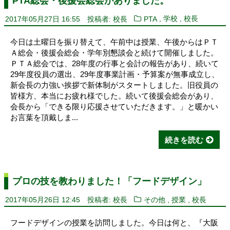
PTA総会・後援会総会がありました。
,
,
2017年05月27日 16:55
投稿者: 校長
学校
校長
PTA
今日は土曜日を振り替えて、午前中は授業、午後からはＰＴ
Ａ総会・後援会総会・学年別懇談会と続けて開催しました。
ＰＴＡ総会では、28年度の行事と会計の報告があり、続いて
29年度役員の選出、29年度事業計画・予算案が無事成立し、
新会長の力強い挨拶で新体制がスタートしました。旧役員の
皆様方、本当にお疲れ様でした。続いて後援会総会があり、
会長から「できる限り応援させていただきます。」と暖かい
お言葉を頂戴しま...
続きを読む
プロの技を教わりました！「フードデザイン」
,
,
2017年05月26日 12:45
投稿者: 校長
その他
授業
校長
フードデザインの授業を訪問しました。今日は何と、『大阪