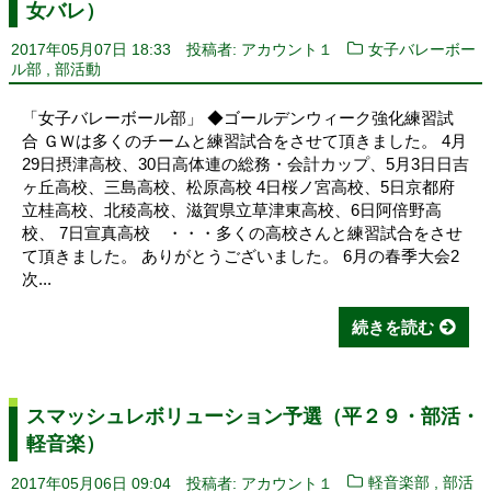
女バレ）
2017年05月07日 18:33
投稿者: アカウント１
女子バレーボー
,
ル部
部活動
「女子バレーボール部」 ◆ゴールデンウィーク強化練習試
合 ＧＷは多くのチームと練習試合をさせて頂きました。 4月
29日摂津高校、30日高体連の総務・会計カップ、5月3日日吉
ヶ丘高校、三島高校、松原高校 4日桜ノ宮高校、5日京都府
立桂高校、北稜高校、滋賀県立草津東高校、6日阿倍野高
校、 7日宣真高校 ・・・多くの高校さんと練習試合をさせ
て頂きました。 ありがとうございました。 6月の春季大会2
次...
続きを読む
スマッシュレボリューション予選（平２９・部活・
軽音楽）
,
2017年05月06日 09:04
投稿者: アカウント１
軽音楽部
部活