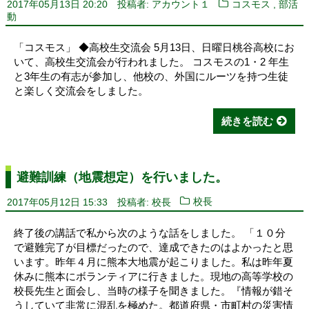
,
2017年05月13日 20:20
投稿者: アカウント１
コスモス
部活
動
「コスモス」 ◆高校生交流会 5月13日、日曜日桃谷高校にお
いて、高校生交流会が行われました。 コスモスの1・2 年生
と3年生の有志が参加し、他校の、外国にルーツを持つ生徒
と楽しく交流会をしました。
続きを読む
避難訓練（地震想定）を行いました。
2017年05月12日 15:33
投稿者: 校長
校長
終了後の講話で私から次のような話をしました。 「１０分
で避難完了が目標だったので、達成できたのはよかったと思
います。昨年４月に熊本大地震が起こりました。私は昨年夏
休みに熊本にボランティアに行きました。現地の高等学校の
校長先生と面会し、当時の様子を聞きました。『情報が錯そ
うしていて非常に混乱を極めた。都道府県・市町村の災害情