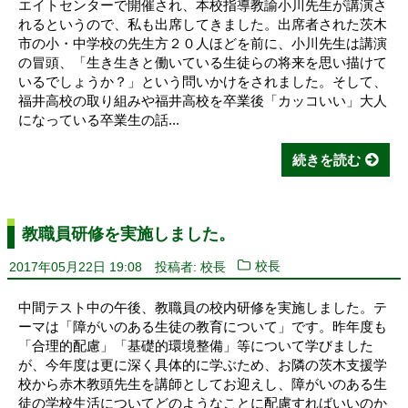
エイトセンターで開催され、本校指導教諭小川先生が講演さ
れるというので、私も出席してきました。出席者された茨木
市の小・中学校の先生方２０人ほどを前に、小川先生は講演
の冒頭、「生き生きと働いている生徒らの将来を思い描けて
いるでしょうか？」という問いかけをされました。そして、
福井高校の取り組みや福井高校を卒業後「カッコいい」大人
になっている卒業生の話...
続きを読む
教職員研修を実施しました。
2017年05月22日 19:08
投稿者: 校長
校長
中間テスト中の午後、教職員の校内研修を実施しました。テ
ーマは「障がいのある生徒の教育について」です。昨年度も
「合理的配慮」「基礎的環境整備」等について学びました
が、今年度は更に深く具体的に学ぶため、お隣の茨木支援学
校から赤木教頭先生を講師としてお迎えし、障がいのある生
徒の学校生活についてどのようなことに配慮すればいいのか