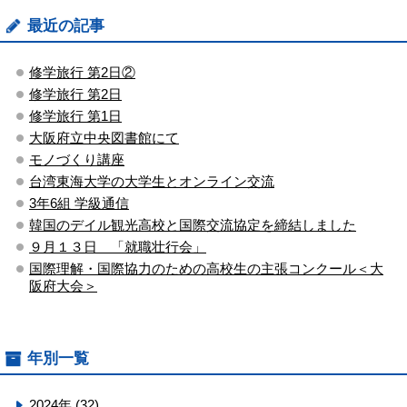
最近の記事
修学旅行 第2日②
修学旅行 第2日
修学旅行 第1日
大阪府立中央図書館にて
モノづくり講座
台湾東海大学の大学生とオンライン交流
3年6組 学級通信
韓国のデイル観光高校と国際交流協定を締結しました
９月１３日 「就職壮行会」
国際理解・国際協力のための高校生の主張コンクール＜大
阪府大会＞
年別一覧
2024年 (32)