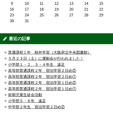
9
10
11
12
13
14
15
16
17
18
19
20
21
22
23
24
25
26
27
28
29
30
31
最近の記事
普通課程１年 校外学習（大阪府立中央図書館）
５月２３日（土）に運動会が行われました！
小学部１・２、３・４年生 遠足
高等部普通課程２年 宿泊学習２日め②
高等部普通課程２年 宿泊学習２日め①
高等部普通課程２年 宿泊学習１日め②
高等部普通課程２年 宿泊学習１日め①
前期児童生徒会活動
小学部５・６年 遠足
中学部２年生 宿泊学習２日め②