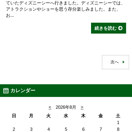
ていたディズニーシーへ行きました。ディズニーシーでは、
アトラクションやショーを思う存分楽しみました。また、
お...
続きを読む
次へ
カレンダー
<
2026年8月
>
日
月
火
水
木
金
土
1
2
3
4
5
6
7
8